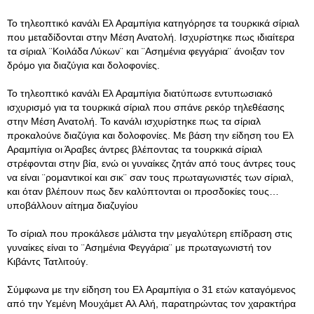
Το τηλεοπτικό κανάλι Ελ Αραμπίγια κατηγόρησε τα τουρκικά σίριαλ
που μεταδίδονται στην Μέση Ανατολή. Ισχυρίστηκε πως ιδιαίτερα
τα σίριαλ ¨Κοιλάδα Λύκων¨ και ¨Ασημένια φεγγάρια¨ άνοιξαν τον
δρόμο για διαζύγια και δολοφονίες.
Το τηλεοπτικό κανάλι Ελ Αραμπίγια διατύπωσε εντυπωσιακό
ισχυρισμό για τα τουρκικά σίριαλ που σπάνε ρεκόρ τηλεθέασης
στην Μέση Ανατολή. Το κανάλι ισχυρίστηκε πως τα σίριαλ
προκαλούνε διαζύγια και δολοφονίες. Με βάση την είδηση του Ελ
Αραμπίγια οι Άραβες άντρες βλέποντας τα τουρκικά σίριαλ
στρέφονται στην βία, ενώ οι γυναίκες ζητάν από τους άντρες τους
να είναι ¨ρομαντικοί και σικ¨ σαν τους πρωταγωνιστές των σίριαλ,
και όταν βλέπουν πως δεν καλύπτονται οι προσδοκίες τους…
υποβάλλουν αίτημα διαζυγίου
Το σίριαλ που προκάλεσε μάλιστα την μεγαλύτερη επίδραση στις
γυναίκες είναι το ¨Ασημένια Φεγγάρια¨ με πρωταγωνιστή τον
Κιβάντς Τατλιτούγ.
Σύμφωνα με την είδηση του Ελ Αραμπίγια ο 31 ετών καταγόμενος
από την Υεμένη Μουχάμετ Αλ Αλή, παρατηρώντας τον χαρακτήρα