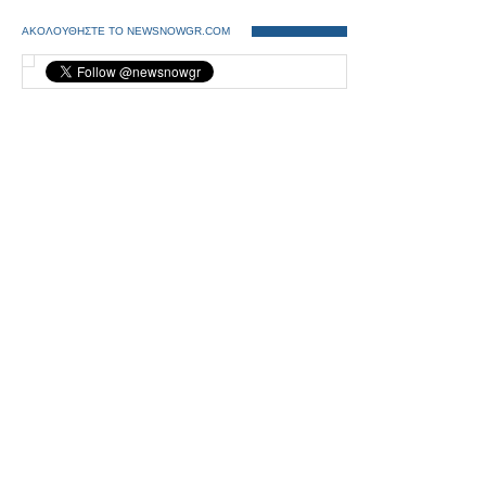
ΑΚΟΛΟΥΘΗΣΤΕ ΤΟ NEWSNOWGR.COM