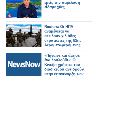
και τα καύσιμα από
εμείς την παρέλαση
την κρίση στη Μέση
είδαμε χθές
Ανατολή»
Reuters: Οι ΗΠΑ
αναμένεται να
στείλουν χιλιάδες
στρατιώτες της 82ης
Αερομεταφερόμενης
Μεραρχίας στη Μέση
Ανατολή
«Πήγαινε και άφησε
ένα λουλούδι»: Οι
Κινέζοι χρήστες του
διαδικτύου αντιδρούν
στην επανέναρξη των
ταξιδιών στη Βόρεια
Κορέα