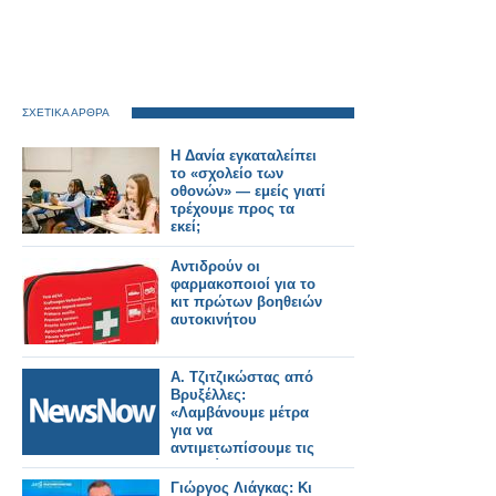
ΣΧΕΤΙΚΑ ΑΡΘΡΑ
Η Δανία εγκαταλείπει
το «σχολείο των
οθονών» — εμείς γιατί
τρέχουμε προς τα
εκεί;
Αντιδρούν οι
φαρμακοποιοί για το
κιτ πρώτων βοηθειών
αυτοκινήτου
Α. Τζιτζικώστας από
Βρυξέλλες:
«Λαμβάνουμε μέτρα
για να
αντιμετωπίσουμε τις
επιπτώσεις στον
τομέα των μεταφορών
Γιώργος Λιάγκας: Κι