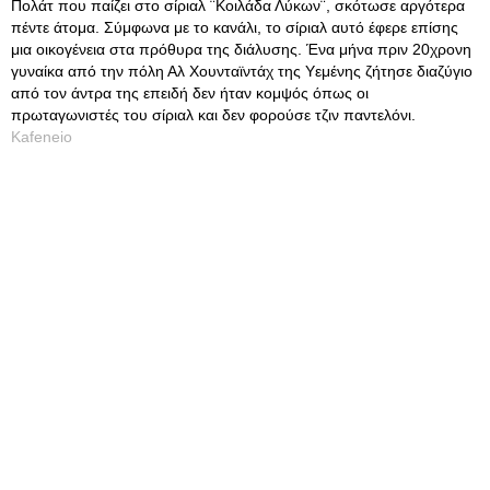
Πολάτ που παίζει στο σίριαλ ¨Κοιλάδα Λύκων¨, σκότωσε αργότερα
πέντε άτομα. Σύμφωνα με το κανάλι, το σίριαλ αυτό έφερε επίσης
μια οικογένεια στα πρόθυρα της διάλυσης. Ένα μήνα πριν 20χρονη
γυναίκα από την πόλη Αλ Χουνταϊντάχ της Υεμένης ζήτησε διαζύγιο
από τον άντρα της επειδή δεν ήταν κομψός όπως οι
πρωταγωνιστές του σίριαλ και δεν φορούσε τζιν παντελόνι.
Kafeneio