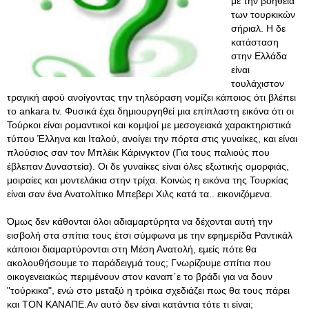
με την βοήθεια
των τουρκικών
σήριαλ. Η δε
κατάσταση
στην Ελλάδα
είναι
τουλάχιστον
τραγική αφού ανοίγοντας την τηλεόραση νομίζει κάποιος ότι βλέπει
το ankara tv. Φυσικά έχει δημιουργηθεί μια επίπλαστη εικόνα ότι οι
Τούρκοι είναι ρομαντικοί και κομψοί με μεσογειακά χαρακτηριστικά
τύπου Έλληνα και Ιταλού, ανοίγει την πόρτα στις γυναίκες, και είναι
πλούσιος σαν τον Μπλέικ Κάρινγκτον (Για τους παλιούς που
έβλεπαν Δυναστεία). Οι δε γυναίκες είναι όλες εξωτικής ομορφιάς,
μοιραίες και μοντελάκια στην τρίχα. Κοινώς η εικόνα της Τουρκίας
είναι σαν ένα Ανατολίτικο Μπεβερι Χιλς κατά τα.. εικονιζόμενα.
Όμως δεν κάθονται όλοι αδιαμαρτύρητα να δέχονται αυτή την
εισβολή στα σπίτια τους έτσι σύμφωνα με την εφημερίδα Ραντικάλ
κάποιοι διαμαρτύρονται στη Μέση Ανατολή, εμείς πότε θα
ακολουθήσουμε το παράδειγμά τους; Γνωρίζουμε σπίτια που
οικογενειακώς περιμένουν στον καναπ΄ε το βράδι για να δουν
"τούρκικα", ενώ στο μεταξύ η τρόικα σχεδιάζει πως θα τους πάρει
και ΤΟΝ ΚΑΝΑΠΕ.Αν αυτό δεν είναι κατάντια τότε τι είναι;