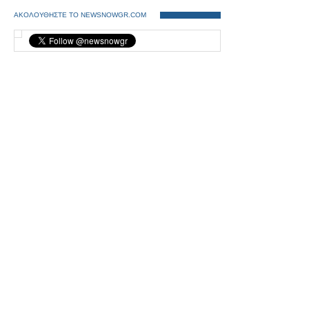
ΑΚΟΛΟΥΘΗΣΤΕ ΤΟ NEWSNOWGR.COM