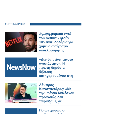
ΣΧΕΤΙΚΑ ΑΡΘΡΑ
Αγωγή-μαμούθ κατά
του Netflix: Ζητούν
105 εκατ. δολάρια για
χαμένο αντίγραφο
ακυκλοφόρητης
ταινίας
«Δεν θα μείνει τίποτα
αναπάντητο»: Η
πρώτη δημόσια
δήλωση
κατηγορουμένου στη
δίκη για τα Τέμπη .
Λάμπρος
Κωνσταντάρας: «Με
την Ιωάννα Μαλέσκου
προφανώς δεν
ταιριάξαμε, δε
μετανιώνω όμως για
την επιλογή που
Ποιων χωρών οι
έκανα»