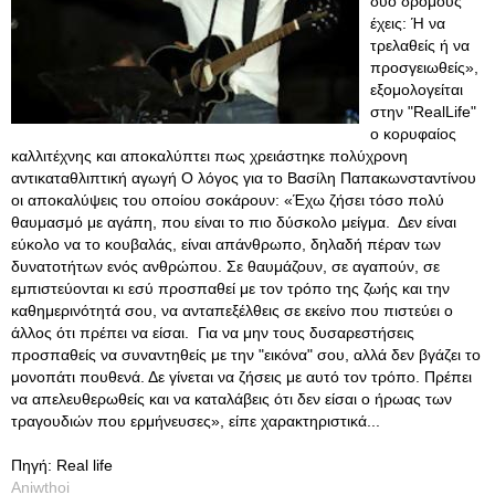
δυο δρόμους
έχεις: Ή να
τρελαθείς ή να
προσγειωθείς»,
εξομολογείται
στην "RealLife"
ο κορυφαίος
καλλιτέχνης και αποκαλύπτει πως χρειάστηκε πολύχρονη
αντικαταθλιπτική αγωγή Ο λόγος για το Βασίλη Παπακωνσταντίνου
οι αποκαλύψεις του οποίου σοκάρουν: «Έχω ζήσει τόσο πολύ
θαυμασμό με αγάπη, που είναι το πιο δύσκολο μείγμα. Δεν είναι
εύκολο να το κουβαλάς, είναι απάνθρωπο, δηλαδή πέραν των
δυνατοτήτων ενός ανθρώπου. Σε θαυμάζουν, σε αγαπούν, σε
εμπιστεύονται κι εσύ προσπαθεί με τον τρόπο της ζωής και την
καθημερινότητά σου, να ανταπεξέλθεις σε εκείνο που πιστεύει ο
άλλος ότι πρέπει να είσαι. Για να μην τους δυσαρεστήσεις
προσπαθείς να συναντηθείς με την "εικόνα" σου, αλλά δεν βγάζει το
μονοπάτι πουθενά. Δε γίνεται να ζήσεις με αυτό τον τρόπο. Πρέπει
να απελευθερωθείς και να καταλάβεις ότι δεν είσαι ο ήρωας των
τραγουδιών που ερμήνευσες», είπε χαρακτηριστικά...
Πηγή: Real life
Aniwthoi