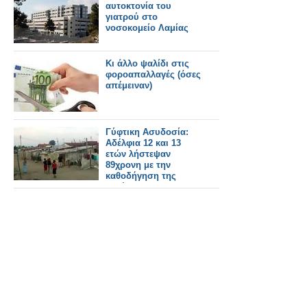
αυτοκτονία του
γιατρού στο
νοσοκομείο Λαμίας
Κι άλλο ψαλίδι στις
φοροαπαλλαγές (όσες
απέμειναν)
Γύφτικη Ασυδοσία:
Αδέλφια 12 και 13
ετών λήστεψαν
89χρονη με την
καθοδήγηση της
μητέρας τους!!!