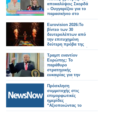
αποκαλύψεις Σκορδά
– Ουγγαρέζου για το
παρασκήνιο στο
Φάληρο»
Eurovision 2026:Το
βίντεο των 30
δευτερολέπτων από
την επιτυχημένη
δεύτερη πρόβα της
ελληνικής συμμετοχής
Τραμπ εναντίον
Ευρώπης: Το
παράθυρο
στρατηγικής
ευκαιρίας για την
Ελλάδα – Ανάλυση
του Κωνσταντίνου
Πρόσκληση
Μπαλωμένου
συμμετοχής στις
επιμορφωτικές
ημερίδες
“Αξιοποιώντας το
Copilot Chat στην
Καθημερινή Εργασία
του Δημοσίου Τομέα”.