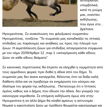
αντέδρασαν,
υπερβολικά,
κατά τη γνώμη
μας, εναντίον
εκδήλωσης,
που έγινε στο...
Δρέπανο
Ηγουμενίτσας. Σε ανακοίνωση του φιλοζωικού σωματείου
Ηγουμενίτσας, τονίζεται: "Το σωματείο μας καταδικάζει τις ιππικές
επιδείξεις ως παράνομες και ανήθικες ως προς την πλευρά των
ζώων. Η εκμετάλλευση ζώων για επιδείξεις απαγορεύεται σύμφωνα
με τον νόμο 2039/Αρθρο 12 ,παρ 1 «απαγόρευση κάθε είδους
ζώου σε κάθε είδους θεάματα".
Σε κανονικές περιπτώσεις θα έπρεπε να ελεγχθεί η νομιμότητα από
τους αρμόδιους φορείς πριν δοθεί η άδεια από τον δήμο. Το
σωματείο μας δεν έκανε καταγγελία, θέλοντας έτσι να δείξει καλή
διάθεση άλλα και να προβούμε σε ενημέρωση του κόσμου και
ιδιαίτερα του φορέα της εκδήλωσης . Πιστεύουμε ότι ο Ιππικός
όμιλος καθώς και ο Δήμος που έδωσε την άδεια, δεν γνώριζε την
καινούργια νομοθεσία. Σε επόμενη εκδήλωση όμως είτε στην
Ηγουμενίτσα ή σε άλλο Δήμο θα κληθεί αμέσως η αστυνομία
.
Νομικά η κακοποίηση ζώου με πρόθεση θεωρείται κακούργημα και