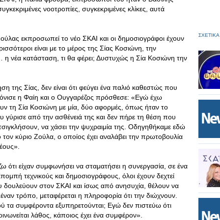
γκεκριμένες νοοτροπίες, συγκεκριμένες κλίκες, αυτά
ΣΧΕΤΙΚΑ
ς Ζούλας εκπροσωπεί το νέο ΣΚΑΙ και οι δημοσιογράφοι έχουν
ρισσότεροι είναι με το μέρος της Σίας Κοσιώνη, την
… η νέα κατάσταση, τι θα φέρει; Δυστυχώς η Σία Κοσιώνη την
η της Σίας, δεν είναι ότι φεύγει ένα παλιό καθεστώς που
τόνισε η Φαίη και ο Ουγγαρέζος πρόσθεσε: «Εγώ έχω
υν τη Σία Κοσιώνη με μία, δύο αφορμές, όπως ήταν το
υ γύρισε από την ασθένειά της και δεν πήρε τη θέση που
ιγκλήσουν, να χάσει την ψυχραιμία της. Οδηγηθήκαμε εδώ
το τον κύριο Ζούλα, ο οποίος έχει αναλάβει την πρωτοβουλία
νέους».
ω ότι είχαν συμφωνήσει να σταματήσει η συνεργασία, σε ένα
κπομπή τεχνικούς και δημοσιογράφους, όλοι έχουν δεχτεί
δουλεύουν στον ΣΚΑΙ και ίσως από ανησυχία, θέλουν να
 έναν τρόπο, μεταφέρεται η πληροφορία ότι την διώχνουν.
ανού τα συμφέροντα εξυπηρετούνται; Εγώ δεν πιστεύω ότι
κοινωνείται λάθος, κάποιος έχει ένα συμφέρον».