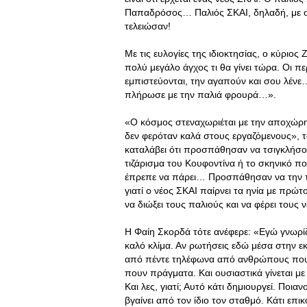
Παπαδρόσος… Παλιός ΣΚΑΙ, δηλαδή, με συ
τελειώσαν!
Με τις ευλογίες της ιδιοκτησίας, ο κύριο
πολύ μεγάλο άγχος τι θα γίνει τώρα. Οι πε
εμπιστεύονται, την αγαπούν και σου λένε
πλήρωσε με την παλιά φρουρά…».
«Ο κόσμος στεναχωριέται με την αποχώρησ
δεν φερόταν καλά στους εργαζόμενους», 
καταλάβει ότι προσπάθησαν να τσιγκλήσο
τιζάρισμα του Κουφοντίνα ή το σκηνικό πο
έπρεπε να πάρει… Προσπάθησαν να την τσ
γιατί ο νέος ΣΚΑΙ παίρνει τα ηνία με πρώ
να διώξει τους παλιούς και να φέρει τους 
Η Φαίη Σκορδά τότε ανέφερε: «Εγώ γνωρίζ
καλό κλίμα. Αν ρωτήσεις εδώ μέσα στην ε
από πέντε τηλέφωνα από ανθρώπους που 
πουν πράγματα. Και ουσιαστικά γίνεται με
Και λες, γιατί; Αυτό κάτι δημιουργεί. Ποι
βγαίνει από τον ίδιο τον σταθμό. Κάτι επι