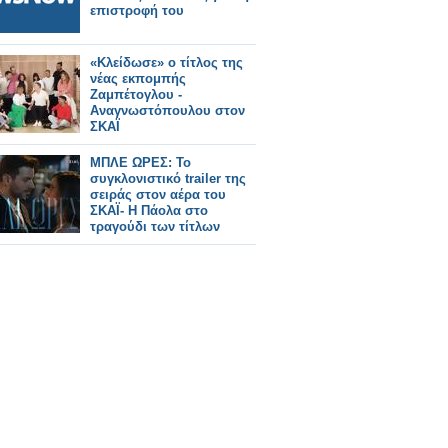
επιστροφή του
«Κλείδωσε» ο τίτλος της
νέας εκπομπής
Ζαμπέτογλου -
Αναγνωστόπουλου στον
ΣΚΑΪ
ΜΠΛΕ ΩΡΕΣ: Το
συγκλονιστικό trailer της
σειράς στον αέρα του
ΣΚΑΪ- Η Πάολα στο
τραγούδι των τίτλων