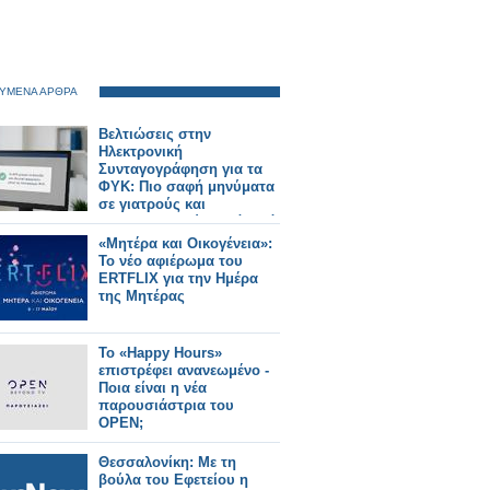
ΥΜΕΝΑ ΑΡΘΡΑ
Βελτιώσεις στην
Ηλεκτρονική
Συνταγογράφηση για τα
ΦΥΚ: Πιο σαφή μηνύματα
σε γιατρούς και
φαρμακοποιούς μετά από
παρεμβάσεις του Π.Φ.Σ.
«Μητέρα και Οικογένεια»:
Το νέο αφιέρωμα του
ERTFLIX για την Ημέρα
της Μητέρας
Το «Happy Hours»
επιστρέφει ανανεωμένο -
Ποια είναι η νέα
παρουσιάστρια του
OPEN;
Θεσσαλονίκη: Με τη
βούλα του Εφετείου η