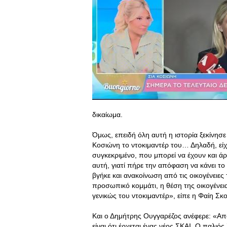
δικαίωμα.
Όμως, επειδή όλη αυτή η ιστορία ξεκίνησε
Κοσιώνη το ντοκιμαντέρ του… Δηλαδή, είχ
συγκεκριμένο, που μπορεί να έχουν και ά
αυτή, γιατί πήρε την απόφαση να κάνει το
βγήκε και ανακοίνωση από τις οικογένειες
προσωπικό κομμάτι, η θέση της οικογένει
γενικώς του ντοκιμαντέρ», είπε η Φαίη Σκ
Και ο Δημήτρης Ουγγαρέζος ανέφερε: «Απ
είναι ότι έρχεται ένας νέος ΣΚΑΙ. Ο παλι