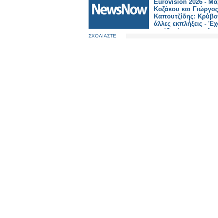
Eurovision 2026 - Μα
Κοζάκου και Γιώργο
Καπουτζίδης: Κρύβον
άλλες εκπλήξεις - Έ
φτιάξει ένα καταπληκ
ΣΧΟΛΙΑΣΤΕ
παραμύθι. Video gam