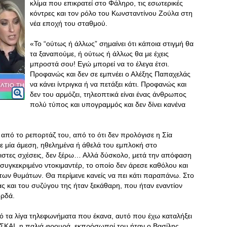
κλίμα που επικρατεί στο Φάληρο, τις εσωτερικές
κόντρες και τον ρόλο του Κωνσταντίνου Ζούλα στη
νέα εποχή του σταθμού.
«Το “ούτως ή άλλως” σημαίνει ότι κάποια στιγμή θα
τα ξαναπούμε, ή ούτως ή άλλως θα με έχεις
μπροστά σου! Εγώ μπορεί να το έλεγα έτσι.
Προφανώς και δεν σε εμπνέει ο Αλέξης Παπαχελάς
να κάνει ίντριγκα ή να πετάξει κάτι. Προφανώς και
δεν του αρμόζει, τηλεοπτικά είναι ένας άνθρωπος
πολύ τύπος και υπογραμμός και δεν δίνει κανένα
 από το ρεπορτάζ του, από το ότι δεν προλόγισε η Σία
ε μία άμεση, ηθελημένα ή άθελά του εμπλοκή στο
ριστες σχέσεις, δεν ξέρω… Αλλά δύσκολο, μετά την απόφαση
 συγκεκριμένο ντοκιμαντέρ, το οποίο δεν άρεσε καθόλου και
 των θυμάτων. Θα περίμενε κανείς να πει κάτι παραπάνω. Στο
ας και του συζύγου της ήταν ξεκάθαρη, που ήταν εναντίον
ορδά.
ό τα λίγα τηλεφωνήματα που έκανα, αυτό που έχω καταλήξει
ός ΣΚΑΙ, η παλιά φρουρά, εκπρόσωποί του ήταν ο Βασίλης