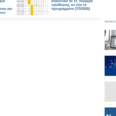
ρία
Αναλυτικά τα 15' νούμερα
ς
τηλεθέασης σε όλα τα
ται και
προγράμματα (7/5/2026)
χουν
τικό
e -
ΠΡΟΗΓΟ