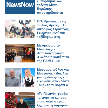
πολλές μεγάλες
εμπορευματικών
πόλεις.
τρένων Κίνας-
Ευρώπης
υποστηρίζουν τις
αλυσίδες εφοδιασμού
εν μέσω παγκόσμιων
Ο Άνθρωπος με τις
πιέσεων.
πολλές Αρετές… Ο
δικός μας Στρατηγός,
Γεώργιος Αντύπας
ταξίδεψε… στη
γειτονιά των
Αγγέλων… Ο
Με άρωμα απο
Ουρανός
Μεσολόγγι -
πλουσιότερος, το
Aιτωλοακαρνανια
Μεσολόγγι
-Ελλάδα η κοπή πίτα
φτωχότερο…
της ΠΑΝΣΥ ,και
πολλές τιμητικές
βραβεύσεις (φωτο-
Μεσσαροπούλου για
βιντεο)
Μουτσινά: «Μας λέει
μπουρδολόγους και
είχε κάνει στο «Δέστε
Τους» το τι φοράει ο
καθένας»
«Το Πρωινό» φοράει
τα γιορτινά και μας
προσκαλεί σε μια
ξεχωριστή παραμονή