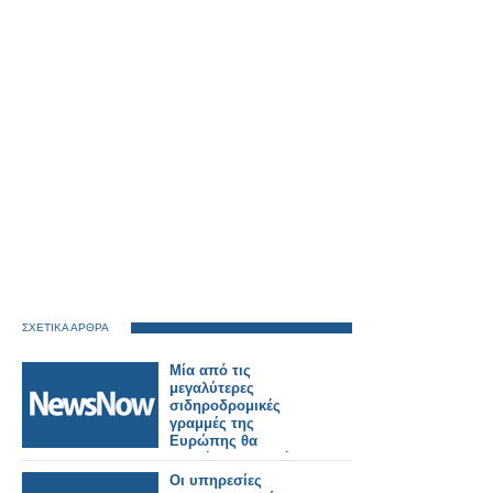
ΣΧΕΤΙΚΑ ΑΡΘΡΑ
Μία από τις
μεγαλύτερες
σιδηροδρομικές
γραμμές της
Ευρώπης θα
ξεκινήσει τον επόμενο
μήνα, συνδέοντας
Οι υπηρεσίες