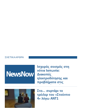
ΣΧΕΤΙΚΑ ΑΡΘΡΑ
Ισχυρός σεισμός στη
νότια Ιαπωνία:
Διακοπές
ηλεκτροδότησης και
προβλήματα στις
μεταφορές. Τρένο
εκτροχιάστηκε.
Στο... συρτάρι το
τρέιλερ του «Στούντιο
4» λόγω ΑΝΤ1