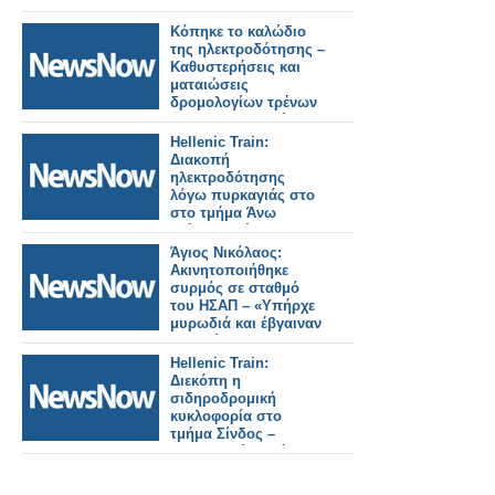
Κόπηκε το καλώδιο
της ηλεκτροδότησης –
Καθυστερήσεις και
ματαιώσεις
δρομολογίων τρένων
και προαστιακού.
Hellenic Train:
Διακοπή
ηλεκτροδότησης
λόγω πυρκαγιάς στο
στο τμήμα Άνω
Λιόσια – Νέα
Πέραμος. Αναμένονται
Άγιος Νικόλαος:
καθυστερήσεις και
Ακινητοποιήθηκε
πιθανές ακυρώσεις
συρμός σε σταθμό
δρομολογίων.
του ΗΣΑΠ – «Υπήρχε
μυρωδιά και έβγαιναν
καπνοί»
καταγγέλλουν
Hellenic Train:
επιβάτες
Διεκόπη η
σιδηροδρομική
κυκλοφορία στο
τμήμα Σίνδος –
Θεσσαλονίκη, λόγω
πυρκαγιάς σε
υποσταθμό