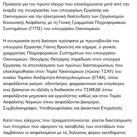
Πρόκειται για τον πρώτο έλεγχο που ολοκληρώνεται μετά από την
έναρξη της συνεργασίας των υπουργείων Εργασίας και
Οικονομικών και την ηλεκτρονική διασύνδεση των Οργανισμών
Κοινωνικής Ασφάλισης με τη Γενική Γραμματεία Πληροφοριακών
Συστημάτων (ΓΓΠΣ) του υπουργείου Οικονομικών.
Η συνεργασία αυτή ξεκίνησε πρόσφατα με πρωτοβουλία του
υπουργού Εργασίας Γιάννη Βρούτση και σήμερα, ο γενικός
γραμματέας Πληροφοριακών Συστημάτων του υπουργείου
Οικονομικών, Θεοχάρης Θεοχάρης παρέδωσε στον υπουργό
Εργασίας τα αποτελέσματα των πρώτων διασταυρώσεων που
ολοκληρώθηκαν στον Τομέα Υγειονομικών (πρώην ΤΣΑΥ) του
ενιαίου Ταμείου Ανεξάρτητα Απασχολουμένων (ΕΤΑΑ), όπου
ασφαλίζονται γιατροί, οδοντίατροι, φαρμακοποιοί και κτηνίατροι,
ενώ βρίσκεται σε εξέλιξη η διαδικασία στο ΤΣΜΕΔΕ όπου
ασφαλίζονται μηχανικοί και εργολήπτες καθώς και στον Τομέα
Ασφάλισης Νομικών όπου ασφαλίζονται Δικηγόροι,
Συμβολαιογράφοι, Υποθηκοφύλακες και Δικαστικοί Επιμελητές.
Κατά τους ελέγχους που πραγματοποιούνται, γίνεται διασταύρωση
των στοιχείων που αφορούν τις καταβολές των συντάξεων που
λαμβάνουν οι ασφαλισμένοι με τις δηλώσεις φόρου εισοδήματος