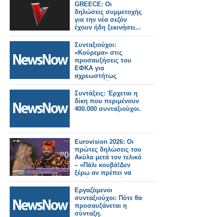
GREECE: Οι
δηλώσεις συμμετοχής
για την νέα σεζόν
έχουν ήδη ξεκινήσει...
Συνταξιούχοι:
«Κούρεμα» στις
προσαυξήσεις του
ΕΦΚΑ για
αχρεωστήτως
καταβληθείσες
παροχές.
Συντάξεις: Έρχεται η
δίκη που περιμένουν
400.000 συνταξιούχοι.
Eurovision 2026: Οι
πρώτες δηλώσεις του
Ακύλα μετά τον τελικό
– «Πάλι κουβά!Δεν
ξέρω αν πρέπει να
ζητήσω συγγνώμη»
Εργαζόμενοι
συνταξιούχοι: Πότε θα
προσαυξάνεται η
σύνταξη.