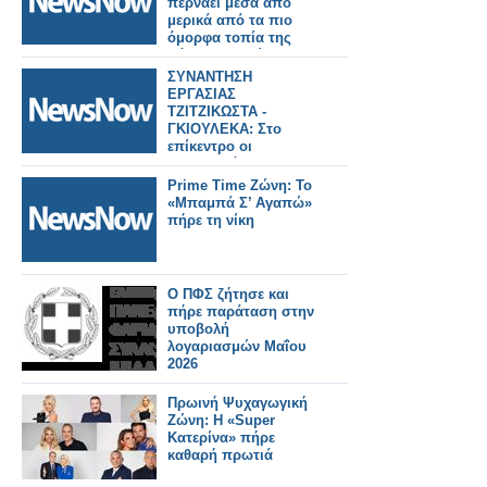
περνάει μέσα από
μερικά από τα πιο
όμορφα τοπία της
Βόρειας Ευρώπης.
ΣΥΝΑΝΤΗΣΗ
ΕΡΓΑΣΙΑΣ
ΤΖΙΤΖΙΚΩΣΤΑ -
ΓΚΙΟΥΛΕΚΑ: Στο
επίκεντρο οι
προτεραιότητες της
ΕΕ για τα μεγάλα έργα
Prime Time Ζώνη: Το
υποδομών και
«Μπαμπά Σ’ Αγαπώ»
μεταφορών, τον
πήρε τη νίκη
τουρισμό και ο
κομβικός ρόλος της
Βόρειας Ελλάδας
Ο ΠΦΣ ζήτησε και
πήρε παράταση στην
υποβολή
λογαριασμών Μαΐου
2026
Πρωινή Ψυχαγωγική
Ζώνη: Η «Super
Κατερίνα» πήρε
καθαρή πρωτιά