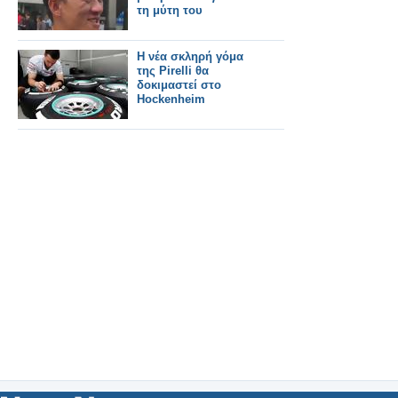
τη μύτη του
H νέα σκληρή γόμα
της Pirelli θα
δοκιμαστεί στο
Hockenheim