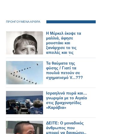
ΠΡΟΗΓΟΥΜΕΝΑ ΑΡΘΡΑ
Η Μέρκελ έκοψε τα
μαλλιά, άφησε
μουστάκι και
ξανάρχισε το τις
απειλές και τις
προειδοποιήσεις.
Τα θαύματα της
φύσης / Γιατί τα
πουλιά πετούν σε
σχηματισμό V...???
Ισραηλινά πυρά και…
γνωριμία με το Αιγαίο
στις βραχονησίδες
«Καράβια»
ΔΕΙΤΕ: Ο μοναδικός
άνθρωπος που
μπορεί να δαγκώσει..