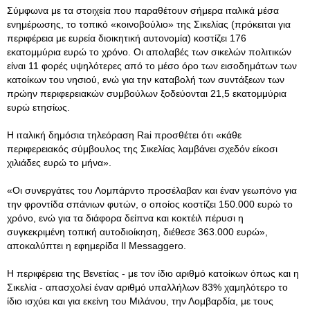
Σύμφωνα με τα στοιχεία που παραθέτουν σήμερα ιταλικά μέσα
ενημέρωσης, το τοπικό «κοινοβούλιο» της Σικελίας (πρόκειται για
περιφέρεια με ευρεία διοικητική αυτονομία) κοστίζει 176
εκατομμύρια ευρώ το χρόνο. Οι απολαβές των σικελών πολιτικών
είναι 11 φορές υψηλότερες από το μέσο όρο των εισοδημάτων των
κατοίκων του νησιού, ενώ για την καταβολή των συντάξεων των
πρώην περιφερειακών συμβούλων ξοδεύονται 21,5 εκατομμύρια
ευρώ ετησίως.
Η ιταλική δημόσια τηλεόραση Rai προσθέτει ότι «κάθε
περιφερειακός σύμβουλος της Σικελίας λαμβάνει σχεδόν είκοσι
χιλιάδες ευρώ το μήνα».
«Οι συνεργάτες του Λομπάρντο προσέλαβαν και έναν γεωπόνο για
την φροντίδα σπάνιων φυτών, ο οποίος κοστίζει 150.000 ευρώ το
χρόνο, ενώ για τα διάφορα δείπνα και κοκτέιλ πέρυσι η
συγκεκριμένη τοπική αυτοδιοίκηση, διέθεσε 363.000 ευρώ»,
αποκαλύπτει η εφημερίδα Il Messaggero.
Η περιφέρεια της Βενετίας - με τον ίδιο αριθμό κατοίκων όπως και η
Σικελία - απασχολεί έναν αριθμό υπαλλήλων 83% χαμηλότερο το
ίδιο ισχύει και για εκείνη του Μιλάνου, την Λομβαρδία, με τους