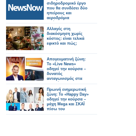
σιδηροδρομικό έργο
που θα συνδέσει δύο
ηπείρους και
αεροδρόμια
εισέρχεται σε μια
κρίσιμη φάση με 6,75
Αλλαγές στη
δισεκατομμύρια.
διακόσμηση χωρίς
κόστος: είναι τελικά
εφικτό και πώς;
Απογευματινή ζώνη:
Το «Live News»
οδηγεί την κούρσα –
δυνατός
ανταγωνισμός στα
παιχνίδια
Πρωινή ενημερωτική
ζώνη: Το «Happy Day»
οδηγεί την κούρσα –
μάχη Mega και ΣΚΑΪ
πίσω του