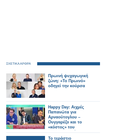
ΣΧΕΤΙΚΑ ΑΡΘΡΑ
Πρωινή ψυχαγωγική
ζώνη: «Το Πρωινό»
οδηγεί την κούρσα
Happy Day: Αιχμές
Παπανώτα για
Αρναούτογλου –
Ουγγαρέζο και το
«κόστος» του
ραδιοφωνικού
ανταγωνισμού
Το τεράστιο