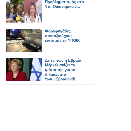
Προβληματισμός στο
Υπ. Οικονομικών...
Φοροφυγάδες
συνταξιούχους
εντόπισε το ΥΠΟΙΚ
Δείτε πως η Εβραία
Μέρκελ σκίζει τα
ιμάτια της για τα
δικαιώματα
των...Εβραίων!!!
(Γιατί τα εγχώρια
μέσα την
παρουσιάζουν ως
καρικατούρα του
Χίτλερ και κρύβουν τι
πραγματικά είναι;)