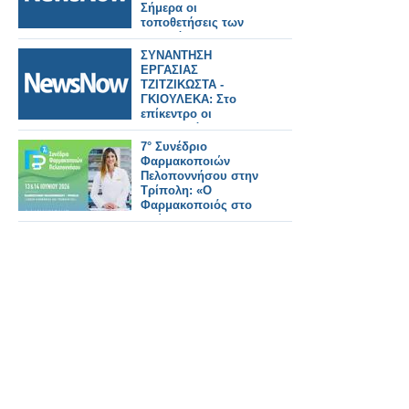
Σήμερα οι
τοποθετήσεις των
συνηγόρων
υποστήριξης της
ΣΥΝΑΝΤΗΣΗ
κατηγορίας.
ΕΡΓΑΣΙΑΣ
ΤΖΙΤΖΙΚΩΣΤΑ -
ΓΚΙΟΥΛΕΚΑ: Στο
επίκεντρο οι
προτεραιότητες της
ΕΕ για τα μεγάλα έργα
7° Συνέδριο
υποδομών και
Φαρμακοποιών
μεταφορών, τον
Πελοποννήσου στην
τουρισμό και ο
Τρίπολη: «Ο
κομβικός ρόλος της
Φαρμακοποιός στο
Βόρειας Ελλάδας
Επίκεντρο της
Σύγχρονης
Υγειονομικής
Φροντίδας»