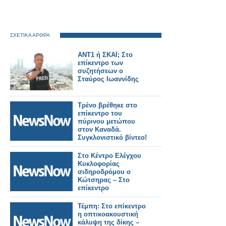
ΣΧΕΤΙΚΑ ΑΡΘΡΑ
ΑΝΤ1 ή ΣΚΑΪ; Στο
επίκεντρο των
συζητήσεων ο
Σταύρος Ιωαννίδης
Τρένο βρέθηκε στο
επίκεντρο του
πύρινου μετώπου
στον Καναδά.
Συγκλονιστικό βίντεο!
Στο Κέντρο Ελέγχου
Κυκλοφορίας
σιδηροδρόμου ο
Κώτσηρας – Στο
επίκεντρο
τηλεδιοίκηση και
ψηφιακές υποδομές.
Τέμπη: Στο επίκεντρο
η οπτικοακουστική
κάλυψη της δίκης –