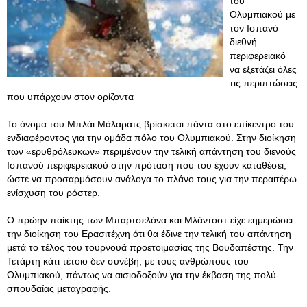
του
Ολυμπιακού με
τον Ισπανό
διεθνή
περιφερειακό
να εξετάζει όλες
τις περιπτώσεις
που υπάρχουν στον ορίζοντα
Το όνομα του Μπλάι Μάλαρατς βρίσκεται πάντα στο επίκεντρο του
ενδιαφέροντος για την ομάδα πόλο του Ολυμπιακού. Στην διοίκηση
των «ερυθρόλευκων» περιμένουν την τελική απάντηση του διενούς
Ισπανού περιφερειακού στην πρόταση που του έχουν καταθέσει,
ώστε να προσαρμόσουν ανάλογα το πλάνο τους για την περαιτέρω
ενίσχυση του ρόστερ.
Ο πρώην παίκτης των Μπαρτσελόνα και Μλάντοστ είχε εημερώσει
την διοίκηση του Ερασιτέχνη ότι θα έδινε την τελική του απάντηση
μετά το τέλος του τουρνουά προετοιμασίας της Βουδαπέστης. Την
Τετάρτη κάτι τέτοιο δεν συνέβη, με τους ανθρώπους του
Ολυμπιακού, πάντως να αισιοδοξούν για την έκβαση της πολύ
σπουδαίας μεταγραφής.