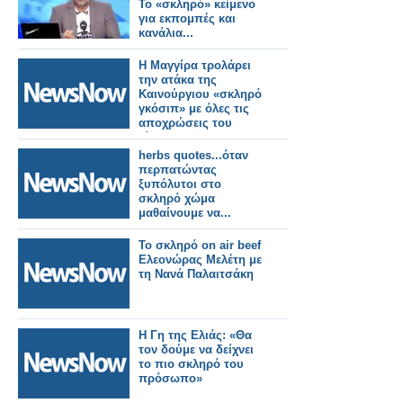
Το «σκληρό» κείμενο
για εκπομπές και
κανάλια...
Η Μαγγίρα τρολάρει
την ατάκα της
Καινούργιου «σκληρό
γκόσιπ» με όλες τις
αποχρώσεις του
κίτρινου
herbs quotes...όταν
περπατώντας
ξυπόλυτοι στο
σκληρό χώμα
μαθαίνουμε να...
Το σκληρό on air beef
Ελεονώρας Μελέτη με
τη Νανά Παλαιτσάκη
Η Γη της Ελιάς: «Θα
τον δούμε να δείχνει
το πιο σκληρό του
πρόσωπο»