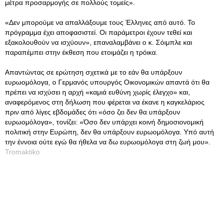
μέτρα προσαρμογής σε πολλούς τομείς».
«Δεν μπορούμε να απαλλάξουμε τους Έλληνες από αυτό. Το
πρόγραμμα έχει αποφασιστεί. Οι παράμετροι έχουν τεθεί και
εξακολουθούν να ισχύουν», επαναλαμβάνει ο κ. Σόιμπλε και
παραπέμπει στην έκθεση που ετοιμάζει η τρόικα.
Απαντώντας σε ερώτηση σχετικά με το εάν θα υπάρξουν
ευρωομόλογα, ο Γερμανός υπουργός Οικονομικών απαντά ότι θα
πρέπει να ισχύσει η αρχή «καμιά ευθύνη χωρίς έλεγχο» και,
αναφερόμενος στη δήλωση που φέρεται να έκανε η καγκελάριος
πριν από λίγες εβδομάδες ότι «όσο ζει δεν θα υπάρξουν
ευρωομόλογα», τονίζει: «Όσο δεν υπάρχει κοινή δημοσιονομική
πολιτική στην Ευρώπη, δεν θα υπάρξουν ευρωομόλογα. Υπό αυτή
την έννοια ούτε εγώ θα ήθελα να δω ευρωομόλογα στη ζωή μου».
Tromaktiko