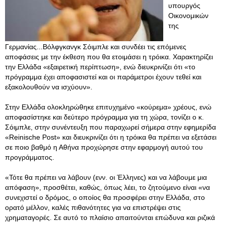
υπουργός
Οικονομικών
της
Γερμανίας...Βόλφγκανγκ Σόιμπλε και συνδέει τις επόμενες
αποφάσεις με την έκθεση που θα ετοιμάσει η τρόικα. Χαρακτηρίζει
την Ελλάδα «εξαιρετική περίπτωση», ενώ διευκρινίζει ότι «το
πρόγραμμα έχει αποφασιστεί και οι παράμετροι έχουν τεθεί και
εξακολουθούν να ισχύουν».
Στην Ελλάδα ολοκληρώθηκε επιτυχημένο «κούρεμα» χρέους, ενώ
αποφασίστηκε και δεύτερο πρόγραμμα για τη χώρα, τονίζει ο κ.
Σόιμπλε, στην συνέντευξη που παραχωρεί σήμερα στην εφημερίδα
«Reinische Post» και διευκρινίζει ότι η τρόικα θα πρέπει να εξετάσει
σε ποιο βαθμό η Αθήνα προχώρησε στην εφαρμογή αυτού του
προγράμματος.
«Τότε θα πρέπει να λάβουν (ενν. οι Έλληνες) και να λάβουμε μια
απόφαση», προσθέτει, καθώς, όπως λέει, το ζητούμενο είναι «να
συνεχιστεί ο δρόμος, ο οποίος θα προσφέρει στην Ελλάδα, στο
ορατό μέλλον, καλές πιθανότητες για να επιστρέψει στις
χρηματαγορές. Σε αυτό το πλαίσιο απαιτούνται επώδυνα και ριζικά