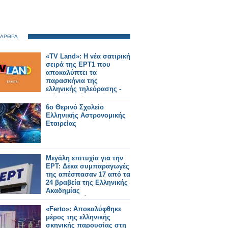
 ΑΡΘΡΑ
«TV Land»: Η νέα σατιρική
σειρά της ΕΡΤ1 που
αποκαλύπτει τα
παρασκήνια της
ελληνικής τηλεόρασης -
Δείτε το τρέιλερ
6ο Θερινό Σχολείο
Ελληνικής Αστρονομικής
Εταιρείας
Μεγάλη επιτυχία για την
ΕΡΤ: Δέκα συμπαραγωγές
της απέσπασαν 17 από τα
24 βραβεία της Ελληνικής
Ακαδημίας
Κινηματογράφου
«Ferto»: Αποκαλύφθηκε
μέρος της ελληνικής
σκηνικής παρουσίας στη