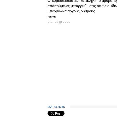
Οι ευρωδιασώστες, καταλήγει το άρθρο, έ
απαιτούμενες μεταρρυθμίσεις όπως οι ιδι
υπερβολικά αργούς ρυθμούς.
πηγή
planet-greece
ΜΟΙΡΑΣΤΕΙΤΕ