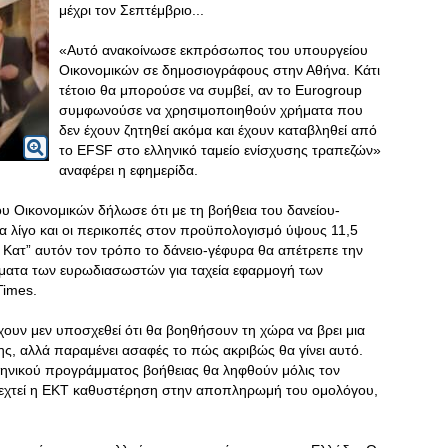
μέχρι τον Σεπτέμβριο.​..
«Αυτό ανακοίνωσε εκπρόσωπος του υπουργείου
Οικονομικών σε δημοσιογράφους στην Αθήνα. Κάτι
τέτοιο θα μπορούσε να συμβεί, αν το Eurogroup
συμφωνούσε να χρησιμοποιηθούν χρήματα που
δεν έχουν ζητηθεί ακόμα και έχουν καταβληθεί από
το EFSF στο ελληνικό ταμείο ενίσχυσης τραπεζών»
αναφέρει η εφημερίδα.
 Οικονομικών δήλωσε ότι με τη βοήθεια του δανείου-
 λίγο και οι περικοπές στον προϋπολογισμό ύψους 11,5
 Κατ” αυτόν τον τρόπο το δάνειο-γέφυρα θα απέτρεπε την
ήματα των ευρωδιασωστών για ταχεία εφαρμογή των
Times.
 έχουν μεν υποσχεθεί ότι θα βοηθήσουν τη χώρα να βρει μια
ς, αλλά παραμένει ασαφές το πώς ακριβώς θα γίνει αυτό.
λληνικού προγράμματος βοήθειας θα ληφθούν μόλις τον
δεχτεί η ΕΚΤ καθυστέρηση στην αποπληρωμή του ομολόγου,