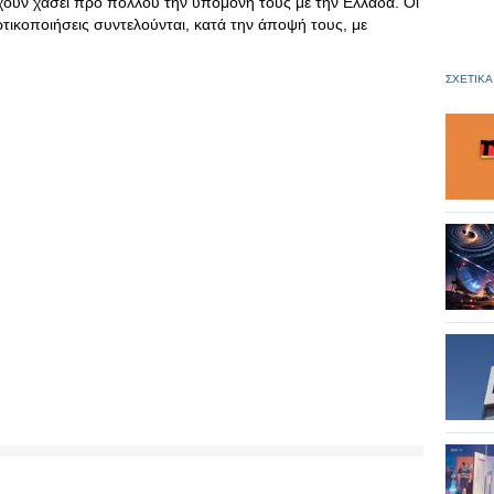
χουν χάσει προ πολλού την υπομονή τους με την Ελλάδα. Οι
ωτικοποιήσεις συντελούνται, κατά την άποψή τους, με
ΣΧΕΤΙΚΑ