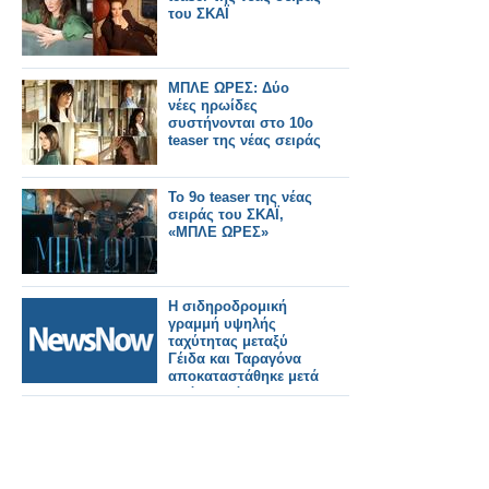
του ΣΚΑΪ
ΜΠΛΕ ΩΡΕΣ: Δύο
νέες ηρωίδες
συστήνονται στο 10ο
teaser της νέας σειράς
Το 9ο teaser της νέας
σειράς του ΣΚΑΪ,
«ΜΠΛΕ ΩΡΕΣ»
Η σιδηροδρομική
γραμμή υψηλής
ταχύτητας μεταξύ
Γέιδα και Ταραγόνα
αποκαταστάθηκε μετά
από σχεδόν τρεις
ώρες διακοπής λόγω
πυρκαγιάς.