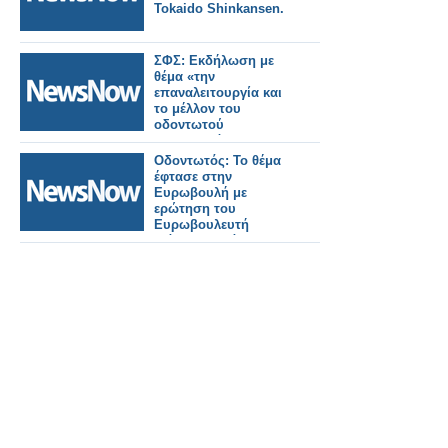
Tokaido Shinkansen.
ΣΦΣ: Εκδήλωση με
θέμα «την
επαναλειτουργία και
το μέλλον του
οδοντωτού
σιδηροδρόμου,
Διακοπτού-
Οδοντωτός: Το θέμα
Καλαβρύτων».
έφτασε στην
Ευρωβουλή με
ερώτηση του
Ευρωβουλευτή
Γιάννη Μανιάτη.