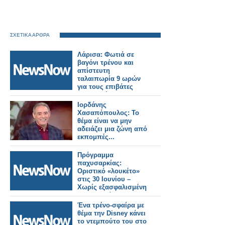
ΣΧΕΤΙΚΑ ΑΡΘΡΑ
Λάρισα: Φωτιά σε
βαγόνι τρένου και
απίστευτη
ταλαιπωρία 9 ωρών
για τους επιβάτες
προς Αθήνα
Ιορδάνης
Χασαπόπουλος: Το
θέμα είναι να μην
αδειάζει μια ζώνη από
εκπομπές...
Πρόγραμμα
παχυσαρκίας:
Οριστικό «λουκέτο»
στις 30 Ιουνίου –
Χωρίς εξασφαλισμένη
χρηματοδότηση η
επανεκκίνηση
Ένα τρένο-σφαίρα με
θέμα την Disney κάνει
το ντεμπούτο του στο