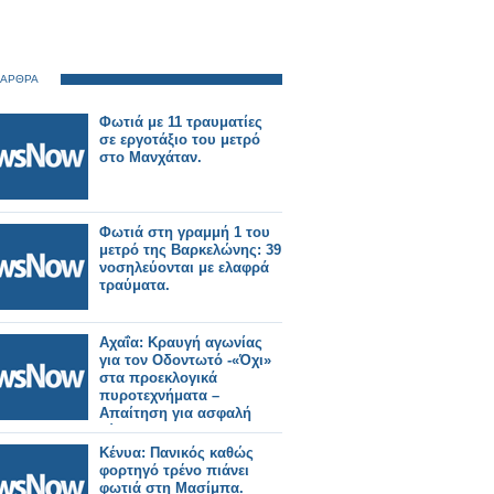
 ΑΡΘΡΑ
Φωτιά με 11 τραυματίες
σε εργοτάξιο του μετρό
στο Μανχάταν.
Φωτιά στη γραμμή 1 του
μετρό της Βαρκελώνης: 39
νοσηλεύονται με ελαφρά
τραύματα.
Αχαΐα: Κραυγή αγωνίας
για τον Οδοντωτό -«Όχι»
στα προεκλογικά
πυροτεχνήματα –
Απαίτηση για ασφαλή
λύση.
Κένυα: Πανικός καθώς
φορτηγό τρένο πιάνει
φωτιά στη Μασίμπα.