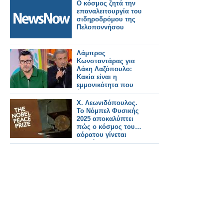
Ο κόσμος ζητά την
επαναλειτουργία του
σιδηροδρόμου της
Πελοποννήσου
Λάμπρος
Κωνσταντάρας για
Λάκη Λαζόπουλο:
Κακία είναι η
εμμονικότητα που
έχει... -
Γελοιοποιήσουμε για
Χ. Λεωνιδόπουλος.
να χειροκροτάει από
Το Νόμπελ Φυσικής
κάτω ο κόσμος, για
2025 αποκαλύπτει
να μη νιώσει αμήχανα
πώς ο κόσμος του…
αόρατου γίνεται
ορατός