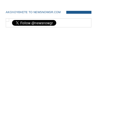
ΑΚΟΛΟΥΘΗΣΤΕ ΤΟ NEWSNOWGR.COM