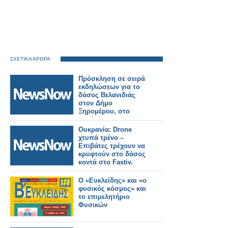
ΣΧΕΤΙΚΑ ΑΡΘΡΑ
Πρόσκληση σε σειρά
εκδηλώσεων για το
δάσος Βελανιδιάς
στον Δήμο
Ξηρομέρου, στο
πλαίσιο του
Eυρωπαϊκού
Ουκρανία: Drone
Συμφώνου για το
χτυπά τρένο –
Κλίμα.
Επιβάτες τρέχουν να
κρυφτούν στο δάσος
κοντά στο Fastiv.
Εικόνες
Ο «Ευκλείδης» και «ο
φυσικός κόσμος» και
το επιμελητήριο
Φυσικών