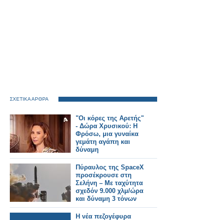
ΣΧΕΤΙΚΑ ΑΡΘΡΑ
"Οι κόρες της Αρετής"
- Δώρα Χρυσικού: Η
Φρόσω, μια γυναίκα
γεμάτη αγάπη και
δύναμη
Πύραυλος της SpaceX
προσέκρουσε στη
Σελήνη – Με ταχύτητα
σχεδόν 9.000 χλμ/ώρα
και δύναμη 3 τόνων
ΤΝΤ
Η νέα πεζογέφυρα