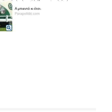
Α μπιεντό κι έτσι.
Parapolitiki.com