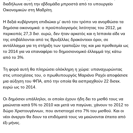
διαδήλωνε αυτή την εβδομάδα μπροστά από το υπουργείο
Οικονομικών στη Μαδρίτη.
Η δεξιά κυβέρνηση επιδιώκει μ' αυτό τον τρόπο να ανορθώσει τα
δημόσια οικονομικά: ο προϋπολογισμός λιτότητας του 2012, με
περικοπές 27,3 δισ. ευρώ, δεν ήταν αρκετός και η Ισπανία είδε να
της επιβάλλονται από τις Βρυξέλλες δρακόντειοι όροι, σε
αντάλλαγμα για τη στήριξη των τραπεζών της και μια προθεσμία ως
το 2014 για να επαναφέρει το δημοσιονομικό έλλειμμά της κάτω
από το 3%.
Τη φορά αυτή θα πληρώσει ολόκληρη η χώρα: υπαναχωρώντας
στις υποσχέσεις του, ο πρωθυπουργός Μαριάνο Ραχόι αποφάσισε
μια αύξηση του ΦΠΑ, από την οποία θα εισπραχθούν 22 δισεκ.
ευρώ ως το 2014.
Οι δημόσιοι υπάλληλοι, οι οποίοι έχουν ήδη δει το μισθό τους να
μειώνεται κατά 5% το 2010 και μετά να παγώνει, χάνουν το 2012 το
δώρο Χριστουγέννων, που αντιστοιχεί στο 7% του μισθού. Και οι
νέοι άνεργοι θα δουν τα επιδόματά τους να μειώνονται έπειτα από
έξι μήνες.