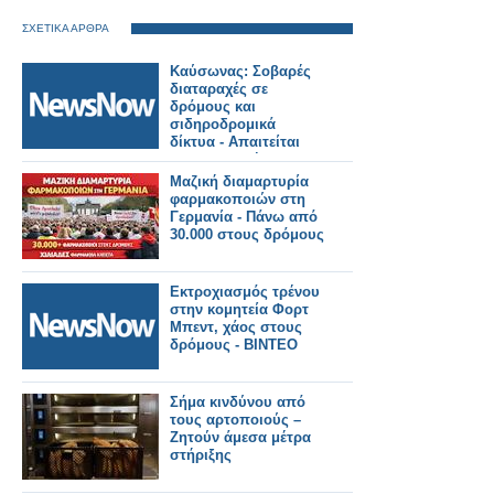
ΣΧΕΤΙΚΑ ΑΡΘΡΑ
Καύσωνας: Σοβαρές
διαταραχές σε
δρόμους και
σιδηροδρομικά
δίκτυα - Απαιτείται
προσαρμογή στην
κλιματική αλλαγή.
Μαζική διαμαρτυρία
φαρμακοποιών στη
Γερμανία - Πάνω από
30.000 στους δρόμους
Εκτροχιασμός τρένου
στην κομητεία Φορτ
Μπεντ, χάος στους
δρόμους - ΒΙΝΤΕΟ
Σήμα κινδύνου από
τους αρτοποιούς –
Ζητούν άμεσα μέτρα
στήριξης