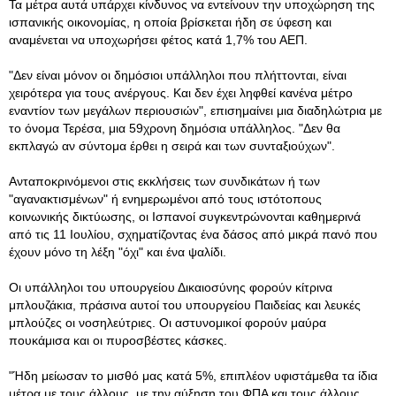
Τα μέτρα αυτά υπάρχει κίνδυνος να εντείνουν την υποχώρηση της
ισπανικής οικονομίας, η οποία βρίσκεται ήδη σε ύφεση και
αναμένεται να υποχωρήσει φέτος κατά 1,7% του ΑΕΠ.
"Δεν είναι μόνον οι δημόσιοι υπάλληλοι που πλήττονται, είναι
χειρότερα για τους ανέργους. Και δεν έχει ληφθεί κανένα μέτρο
εναντίον των μεγάλων περιουσιών", επισημαίνει μια διαδηλώτρια με
το όνομα Τερέσα, μια 59χρονη δημόσια υπάλληλος. "Δεν θα
εκπλαγώ αν σύντομα έρθει η σειρά και των συνταξιούχων".
Ανταποκρινόμενοι στις εκκλήσεις των συνδικάτων ή των
"αγανακτισμένων" ή ενημερωμένοι από τους ιστότοπους
κοινωνικής δικτύωσης, οι Ισπανοί συγκεντρώνονται καθημερινά
από τις 11 Ιουλίου, σχηματίζοντας ένα δάσος από μικρά πανό που
έχουν μόνο τη λέξη "όχι" και ένα ψαλίδι.
Οι υπάλληλοι του υπουργείου Δικαιοσύνης φορούν κίτρινα
μπλουζάκια, πράσινα αυτοί του υπουργείου Παιδείας και λευκές
μπλούζες οι νοσηλεύτριες. Οι αστυνομικοί φορούν μαύρα
πουκάμισα και οι πυροσβέστες κάσκες.
"Ήδη μείωσαν το μισθό μας κατά 5%, επιπλέον υφιστάμεθα τα ίδια
μέτρα με τους άλλους, με την αύξηση του ΦΠΑ και τους άλλους