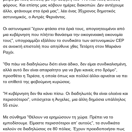
φόρους. Και επίσης μας κόβουν ημέρες διακοπών. Δεν αντέχουμε
άλλο, φτάνουμε στα όριά μας", λέει ένας 35χρονος δημοτικός
αστυνομικός, ο Αντρές Φερνάντες.
Οι αστυνομικοί "έχουν φτάσει στα όριά τους, απογοητευμένοι από
μια κυβέρνηση που πλήττει θανάσιμα την οικογενειακή οικονομία
τους", υπογραμμίζει εξάλλου το συνδικάτο των αστυνομικών CEP
σε ανοικτή επιστολή που απηύθυνε χθες Τετάρτη στον Μαριάνο
Ραχόι.
"Θα πάω να διαδηλώσω διότι είναι άδικο, δεν είμαι συνδικαλισμένη,
αλλά αυτό δεν είναι απαραίτητο για να βγει κανείς στο δρόμο",
προσθέτει η Τερέσα, η οποία όπως και πολλοί άλλοι αρνείται να πει
το επίθετό της φοβούμενη κυρώσεις.
"Η κυβέρνηση δεν θα κάνει πίσω. Οι διαδηλωτές θα είναι ολοένα και
περισσότεροι", υπόσχεται η Άνχελες, μια άλλη δημόσια υπάλληλος
55 ετών.
Με σύνθημα "Θέλουν να ερημώσουν τη χώρα. Πρέπει να το
εμποδίσουμε. Είμαστε περισσότεροι απ' αυτούς", τα συνδικάτα
καλούν σε διαδηλώσεις σε 80 πόλεις. Έχουν προειδοποιήσει πως