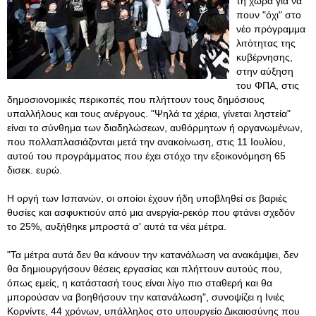
τη χώρα για να
πουν "όχι" στο
νέο πρόγραμμα
λιτότητας της
κυβέρνησης,
στην αύξηση
του ΦΠΑ, στις
δημοσιονομικές περικοπές που πλήττουν τους δημόσιους
υπαλλήλους και τους ανέργους. "Ψηλά τα χέρια, γίνεται ληστεία"
είναι το σύνθημα των διαδηλώσεων, αυθόρμητων ή οργανωμένων,
που πολλαπλασιάζονται μετά την ανακοίνωση, στις 11 Ιουλίου,
αυτού του προγράμματος που έχει στόχο την εξοικονόμηση 65
δισεκ. ευρώ.
Η οργή των Ισπανών, οι οποίοι έχουν ήδη υποβληθεί σε βαριές
θυσίες και ασφυκτιούν από μια ανεργία-ρεκόρ που φτάνει σχεδόν
το 25%, αυξήθηκε μπροστά σ' αυτά τα νέα μέτρα.
"Τα μέτρα αυτά δεν θα κάνουν την κατανάλωση να ανακάμψει, δεν
θα δημιουργήσουν θέσεις εργασίας και πλήττουν αυτούς που,
όπως εμείς, η κατάστασή τους είναι λίγο πιο σταθερή και θα
μπορούσαν να βοηθήσουν την κατανάλωση", συνοψίζει η Ινιές
Κορνίντε, 44 χρόνων, υπάλληλος στο υπουργείο Δικαιοσύνης που