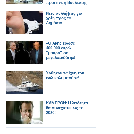
πρότεινε η Βουλευτής
Ν. Σερρών
Φ.Αραμπατζή
Νέες συλλήψεις για
χρέη προς το
Δημόσιo
«Ο Ακης έδωσε
400.000 ευρώ
“μαύρα” σε
μεγαλοεκδότη»!
Χάθηκαν τα ίχνη του
ενώ κολυμπούσε!
KAMEPON: Η λιτότητα
θα συνεχιστεί ως το
2020!