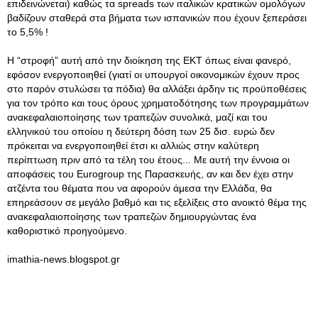
επιδεινώνεται) καθώς τα spreads των ιταλικών κρατικών ομολόγων
βαδίζουν σταθερά στα βήματα των ισπανικών που έχουν ξεπεράσει
το 5,5% !
Η “στροφή” αυτή από την διοίκηση της ΕΚΤ όπως είναι φανερό,
εφόσον ενεργοποιηθεί (γιατί οι υπουργοί οικονομικών έχουν προς
στο παρόν στυλώσει τα πόδια) θα αλλάξει άρδην τις προϋποθέσεις
για τον τρόπο και τους όρους χρηματοδότησης των προγραμμάτων
ανακεφαλαιοποίησης των τραπεζών συνολικά, μαζί και του
ελληνικού του οποίου η δεύτερη δόση των 25 δισ. ευρώ δεν
πρόκειται να ενεργοποιηθεί έτσι κι αλλιώς στην καλύτερη
περίπτωση πριν από τα τέλη του έτους... Με αυτή την έννοια οι
αποφάσεις του Eurogroup της Παρασκευής, αν και δεν έχει στην
ατζέντα του θέματα που να αφορούν άμεσα την Ελλάδα, θα
επηρεάσουν σε μεγάλο βαθμό και τις εξελίξεις στο ανοικτό θέμα της
ανακεφαλαιοποίησης των τραπεζών δημιουργώντας ένα
καθοριστικό προηγούμενο.
imathia-news.blogspot.gr