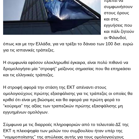
πρέπει να
συμφωνήσουν
στους όρους
και στις
εγγυήσεις που
και πάλι ζητούν
οι Φιλανδοί,
όπως και με την Ελλάδα, για να τρέξει το δάνειο των 100 δισ. ευρώ
για τις ισπανικές τράπεζες.
Η συμφωνία εφόσον ολοκληρωθεί έγκαιρα, είναι πολύ πιθανό να
δρομολογήσει μία “στροφή” μείζονος σημασίας που θα επηρεάσει
και τις ελληνικές τράπεζες.
Η στροφή αφορά την στάση της ΕΚΤ απέναντι στους
ομολογιούχους πρώτης εξασφάλισης για τις τράπεζες οι οποίες θα
κριθεί ότι είναι μη βιώσιμες και θα αφορά για πρώτη φορά το
“κούρεμα” της αξίας των τραπεζικών πρώτης εξασφάλισης μη
εγγυημένων ομολόγων.
Σύμφωνα με τις διαρροές πληροφοριών από το τελευταίο ΔΣ της
ΕΚΤ η πλειοψηφία των μελών του συμβουλίου ήταν υπέρ της
“νομιμοποίησης” της απώλειας αυτής για τους ομολογιούχους