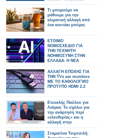
προσαρμογή στην
κλιματική αλλαγή.
Τι μπορούμε να
μάθουμε για την
κλιματική αλλαγή από
ένα κουτάκι μπύρα;
ΕΤΟΙΜΟ
ΝΟΜΟΣΧΕΔΙΟ ΓΙΑ
ΤΗΝ ΤΕΧΝΗΤΗ
ΝΟΗΜΟΣΥΝΗ ΣΤΗΝ
ΕΛΛΑΔΑ- Η ΝΕΑ
ΑΛΛΑΓΗ
ΑΛΛΑΓΗ ΕΠΟΧΗΣ ΓΙΑ
ΤΗΝ TVs και monitors
ΜΕ ΤΟ ΚΑΘΟΛΟΓΙΚΟ
ΠΡΟΤΥΠΟ HDMI 2.2
Ετεοκλής Παύλου για
Λιάγκα: Το σχόλιο για
την ανάρτηση περί
«ελευθερίας» και η
αλλαγή στην
εμφάνισή του
Σταματίνα Τσιμτσιλή: