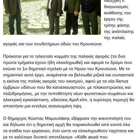
διεξήχθη ο
διαγωνισμός
ανάθεσης του
έργου της
τρίτης φάσης
της ανάπλασης
της παλιάς
αγοράς και των συνδετήριων οδών του Κρουσώνα.
Πρόκειται για το τελευταίο κομμάτι της παλαιάς αγοράς (τα δυο
πρώτα τμήματα έχουν ήδη ολοκληρωθεί) και αφορά το δρόμο που
ενώνει το 1ο δημοτικό σχολείο με το Ηρώο του Κρουσώνα. Με το
σημαντικό αυτό έργο, αναμένεται να βελτιωθεί ριζικά και ουσιαστικά
η εικόνα της παλιάς αγοράς του οικισμού, αφού με τα νέα δίκτυα
όμβριων υδάτων που θα κατασκευαστούν, με πλακοστρώσεις και
πεζοδρομήσεις, με την τοποθέτηση νέων φωτιστικών σωμάτων και
ηλεκτρική εγκατάσταση, οδεύσεις ΑμεΑ κλπ, η ευρύτερη περιοχή θα
αποκτήσει μια εντελώς ανανεωμένη όψη.
Ο δήμαρχος Κώστας Μαμουλάκης εξέφρασε την ικανοποίησή του
και δήλωσε ότι η δημοτική αρχή θα παρακολουθεί από κοντά όλα
τα στάδια των εργασιών, έτσι ώστε να ολοκληρωθούν ταχύτατα και
με το καλύτερο δυνατό αποτέλεσμα
. «Κάθε φορά που