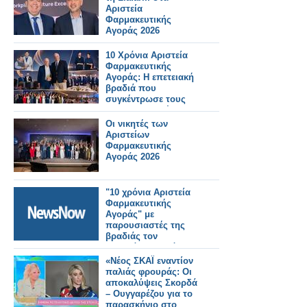
Αριστεία
Φαρμακευτικής
Αγοράς 2026
10 Χρόνια Αριστεία
Φαρμακευτικής
Αγοράς: Η επετειακή
βραδιά που
συγκέντρωσε τους
πρωταγωνιστές του
ελληνικού φαρμακείου
Οι νικητές των
Αριστείων
Φαρμακευτικής
Αγοράς 2026
"10 χρόνια Αριστεία
Φαρμακευτικής
Αγοράς" με
παρουσιαστές της
βραδιάς τον
Αναστάση Ροϊλό και
τη Σοφία Κούνουπα
«Νέος ΣΚΑΪ εναντίον
παλιάς φρουράς: Οι
αποκαλύψεις Σκορδά
– Ουγγαρέζου για το
παρασκήνιο στο