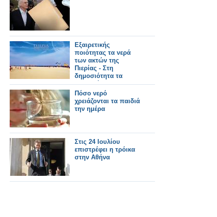
Εξαιρετικής
ποιότητας τα νερά
των ακτών της
Πιερίας - Στη
δημοσιότητα τα
αποτελέσματα των
πρώτων αναλύσεων
Πόσο νερό
για τη φετινή
χρειάζονται τα παιδιά
κολυμβητική περίοδο
την ημέρα
Στις 24 Ιουλίου
επιστρέφει η τρόικα
στην Αθήνα