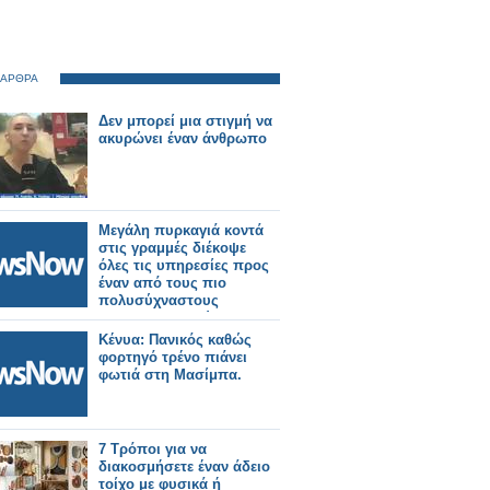
 ΑΡΘΡΑ
Δεν μπορεί μια στιγμή να
ακυρώνει έναν άνθρωπο
Μεγάλη πυρκαγιά κοντά
στις γραμμές διέκοψε
όλες τις υπηρεσίες προς
έναν από τους πιο
πολυσύχναστους
σιδηροδρομικούς
σταθμούς του Λονδίνου.
Κένυα: Πανικός καθώς
φορτηγό τρένο πιάνει
φωτιά στη Μασίμπα.
7 Τρόποι για να
διακοσμήσετε έναν άδειο
τοίχο με φυσικά ή