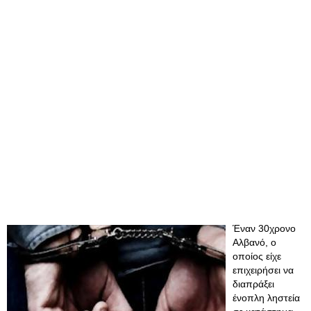
Έναν 30χρονο
Αλβανό, ο
οποίος είχε
επιχειρήσει να
διαπράξει
ένοπλη ληστεία