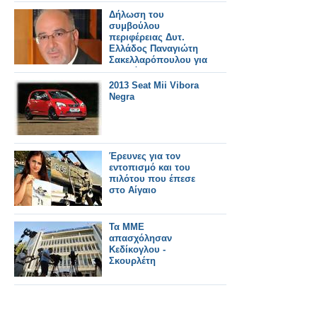
Δήλωση του
συμβούλου
περιφέρειας Δυτ.
Ελλάδος Παναγιώτη
Σακελλαρόπουλου για
το σκάνδαλο της
σπατάλης στη
2013 Seat Mii Vibora
δημιουργία
Negra
λογαριασμών
facebook και twiter!
Έρευνες για τον
εντοπισμό και του
πιλότου που έπεσε
στο Αίγαιο
Τα ΜΜΕ
απασχόλησαν
Κεδίκογλου -
Σκουρλέτη