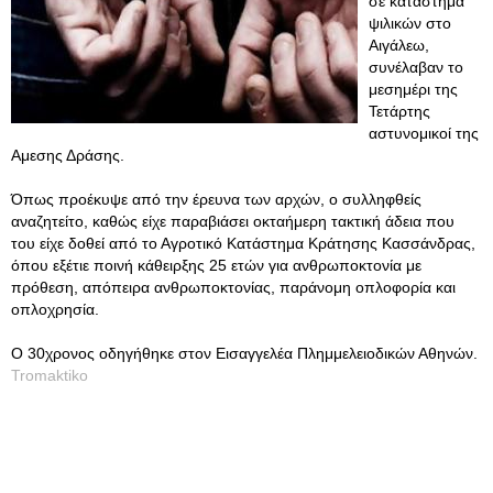
σε κατάστημα
ψιλικών στο
Αιγάλεω,
συνέλαβαν το
μεσημέρι της
Τετάρτης
αστυνομικοί της
Αμεσης Δράσης.
Όπως προέκυψε από την έρευνα των αρχών, ο συλληφθείς
αναζητείτο, καθώς είχε παραβιάσει οκταήμερη τακτική άδεια που
του είχε δοθεί από το Αγροτικό Κατάστημα Κράτησης Κασσάνδρας,
όπου εξέτιε ποινή κάθειρξης 25 ετών για ανθρωποκτονία με
πρόθεση, απόπειρα ανθρωποκτονίας, παράνομη οπλοφορία και
οπλοχρησία.
Ο 30χρονος οδηγήθηκε στον Εισαγγελέα Πλημμελειοδικών Αθηνών.
Tromaktiko