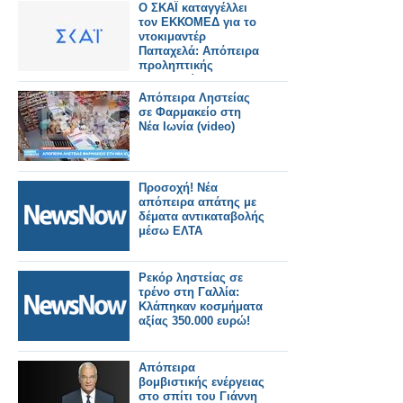
Ο ΣΚΑΪ καταγγέλλει
τον ΕΚΚΟΜΕΔ για το
ντοκιμαντέρ
Παπαχελά: Απόπειρα
προληπτικής
λογοκρισίας
Απόπειρα Ληστείας
σε Φαρμακείο στη
Νέα Ιωνία (video)
Προσοχή! Νέα
απόπειρα απάτης με
δέματα αντικαταβολής
μέσω ΕΛΤΑ
Ρεκόρ ληστείας σε
τρένο στη Γαλλία:
Κλάπηκαν κοσμήματα
αξίας 350.000 ευρώ!
Απόπειρα
βομβιστικής ενέργειας
στο σπίτι του Γιάννη