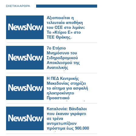
ΣΧΕΤΙΚΑ ΑΡΘΡΑ
Αξιοποιείται η
τελευταία αποθήκη
του ΟΣΕ στο λιμάνι:
Το «Κτίριο Ε» στο
ΤΕΕ Θράκης.
7ο Ετήσιο
Μνημόσυνο του
Σιδηροδρομικού
Αποκλεισμού της
Ανατολικής
Μακεδονίας και
Θράκης.
Η ΠΕΔ Κεντρικής
Μακεδονίας στηρίζει
το αίτημα για ασφαλή
ηλεκτροκίνητο
Προαστιακό
Θεσσαλονίκη–Πλατύ–
Έδεσσα.
Καταλονία: Βάνδαλοι
που έκαναν γκράφιτι
σε τρένα
αντιμετωπίζουν
πρόστιμα έως 900.000
ευρώ!