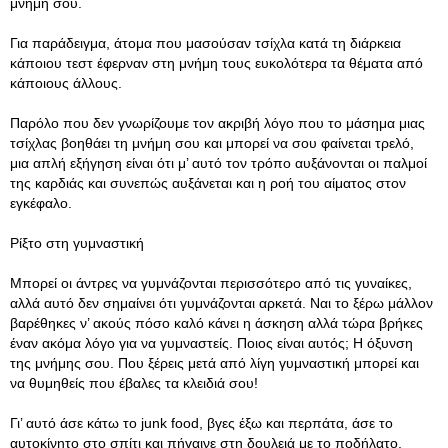
μνήμη σου.
Για παράδειγμα, άτομα που μασούσαν τσίχλα κατά τη διάρκεια
κάποιου τεστ έφερναν στη μνήμη τους ευκολότερα τα θέματα από
κάποιους άλλους.
Παρόλο που δεν γνωρίζουμε τον ακριβή λόγο που το μάσημα μιας
τσίχλας βοηθάει τη μνήμη σου και μπορεί να σου φαίνεται τρελό,
μια απλή εξήγηση είναι ότι μ’ αυτό τον τρόπο αυξάνονται οι παλμοί
της καρδιάς και συνεπώς αυξάνεται και η ροή του αίματος στον
εγκέφαλο.
Ρίξτο στη γυμναστική
Μπορεί οι άντρες να γυμνάζονται περισσότερο από τις γυναίκες,
αλλά αυτό δεν σημαίνει ότι γυμνάζονται αρκετά. Ναι το ξέρω μάλλον
βαρέθηκες ν’ ακούς πόσο καλό κάνει η άσκηση αλλά τώρα βρήκες
έναν ακόμα λόγο για να γυμναστείς. Ποιος είναι αυτός; Η όξυνση
της μνήμης σου. Που ξέρεις μετά από λίγη γυμναστική μπορεί και
να θυμηθείς που έβαλες τα κλειδιά σου!
Γι’ αυτό άσε κάτω το junk food, βγες έξω και περπάτα, άσε το
αυτοκίνητο στο σπίτι και πήγαινε στη δουλειά με το ποδήλατο,