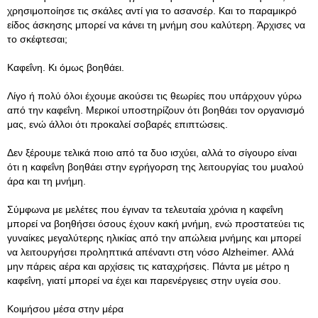
χρησιμοποίησε τις σκάλες αντί για το ασανσέρ. Και το παραμικρό
είδος άσκησης μπορεί να κάνει τη μνήμη σου καλύτερη. Άρχισες να
το σκέφτεσαι;
Καφεΐνη. Κι όμως βοηθάει.
Λίγο ή πολύ όλοι έχουμε ακούσει τις θεωρίες που υπάρχουν γύρω
από την καφεΐνη. Μερικοί υποστηρίζουν ότι βοηθάει τον οργανισμό
μας, ενώ άλλοι ότι προκαλεί σοβαρές επιπτώσεις.
Δεν ξέρουμε τελικά ποιο από τα δυο ισχύει, αλλά το σίγουρο είναι
ότι η καφεΐνη βοηθάει στην εγρήγορση της λειτουργίας του μυαλού
άρα και τη μνήμη.
Σύμφωνα με μελέτες που έγιναν τα τελευταία χρόνια η καφεΐνη
μπορεί να βοηθήσει όσους έχουν κακή μνήμη, ενώ προστατεύει τις
γυναίκες μεγαλύτερης ηλικίας από την απώλεια μνήμης και μπορεί
να λειτουργήσει προληπτικά απέναντι στη νόσο Alzheimer. Αλλά
μην πάρεις αέρα και αρχίσεις τις καταχρήσεις. Πάντα με μέτρο η
καφεΐνη, γιατί μπορεί να έχει και παρενέργειες στην υγεία σου.
Κοιμήσου μέσα στην μέρα