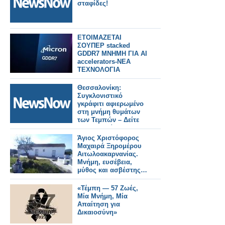
σταφίδες!
ΕΤΟΙΜΑΖΕΤΑΙ
ΣΟΥΠΕΡ stacked
GDDR7 ΜΝΗΜΗ ΓΙΑ AI
accelerators-ΝΕΑ
ΤΕΧΝΟΛΟΓΙΑ
Θεσσαλονίκη:
Συγκλονιστικό
γκράφιτι αφιερωμένο
στη μνήμη θυμάτων
των Τεμπών – Δείτε
φωτογραφίες
Άγιος Χριστόφορος
Μαχαιρά Ξηρομέρου
Αιτωλοακαρνανίας.
Μνήμη, ευσέβεια,
μύθος και ασβέστης…
«Τέμπη — 57 Ζωές,
Μία Μνήμη, Μία
Απαίτηση για
Δικαιοσύνη»