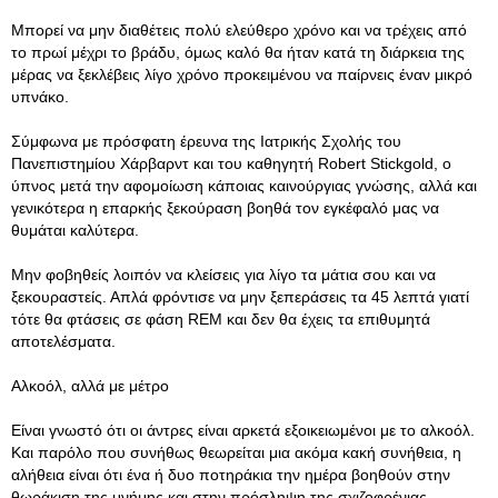
Μπορεί να μην διαθέτεις πολύ ελεύθερο χρόνο και να τρέχεις από
το πρωί μέχρι το βράδυ, όμως καλό θα ήταν κατά τη διάρκεια της
μέρας να ξεκλέβεις λίγο χρόνο προκειμένου να παίρνεις έναν μικρό
υπνάκο.
Σύμφωνα με πρόσφατη έρευνα της Ιατρικής Σχολής του
Πανεπιστημίου Χάρβαρντ και του καθηγητή Robert Stickgold, ο
ύπνος μετά την αφομοίωση κάποιας καινούργιας γνώσης, αλλά και
γενικότερα η επαρκής ξεκούραση βοηθά τον εγκέφαλό μας να
θυμάται καλύτερα.
Μην φοβηθείς λοιπόν να κλείσεις για λίγο τα μάτια σου και να
ξεκουραστείς. Απλά φρόντισε να μην ξεπεράσεις τα 45 λεπτά γιατί
τότε θα φτάσεις σε φάση REM και δεν θα έχεις τα επιθυμητά
αποτελέσματα.
Αλκοόλ, αλλά με μέτρο
Είναι γνωστό ότι οι άντρες είναι αρκετά εξοικειωμένοι με το αλκοόλ.
Και παρόλο που συνήθως θεωρείται μια ακόμα κακή συνήθεια, η
αλήθεια είναι ότι ένα ή δυο ποτηράκια την ημέρα βοηθούν στην
θωράκιση της μνήμης και στην πρόσληψη της σχιζοφρένιας.