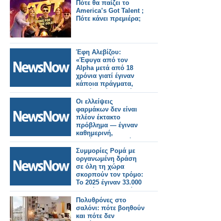
Πότε θα παίζει το
America’s Got Talent ;
Πότε κάνει πρεμιέρα;
Έφη Αλεβίζου:
«Έφυγα από τον
Alpha μετά από 18
χρόνια γιατί έγιναν
κάποια πράγματα,
δεν ήταν όλα καλά»
Οι ελλείψεις
φαρμάκων δεν είναι
πλέον έκτακτο
πρόβλημα — έγιναν
καθημερινή,
απλήρωτη εργασία
του φαρμακοποιού
Συμμορίες Ρομά με
οργανωμένη δράση
σε όλη τη χώρα
σκορπούν τον τρόμο:
Το 2025 έγιναν 33.000
κλοπές και διαρρήξεις
. Δολιοφθορές στα
Πολυθρόνες στο
τρένα
σαλόνι: πότε βοηθούν
και πότε δεν