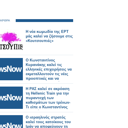
 ΑΡΘΡΑ
Η νέα κωμωδία της ΕΡΤ
μάς καλεί να ζήσουμε στις
«Κουτσουπιές»
Ο Κωνσταντίνος
Κυρανάκης καλεί τις
ελληνικές επιχειρήσεις να
εκμεταλλευτούν τις νέες
προοπτικές και να
δραστηριοποιηθούν στην
κατασκευή τροχαίου
Η ΡΑΣ καλεί σε ακρόαση
υλικού στη χώρα.
τη Hellenic Train για την
πυραντοχή των
καθισμάτων των τρένων-
Τι είπε ο Κωνσταντίνος
Κυρανάκης.
Ο ισραηλινός στρατός
καλεί τους κατοίκους του
Ιράν να αποφεύγουν τη