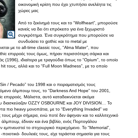
οικονομική κρίση που έχει χτυπήσει ανελέητα τις
χώρες μας
Από το ξεκίνημά τους και το “Wolfheart”, μπορούσε
κανείς να δει ότι επρόκειτο για ένα ξεχωριστό
συγκρότημα. Ένα συγκρότημα που μπορούσε να
συνδυάσει το gothic και το metal με
ται με το all-time classic τους, “Alma Mater”, που
othic επιρροές τους όμως, πήραν περισσότερη σάρκα και
ιάς (1996), ιδιαίτερα με τραγούδια όπως το “Opium”, το οποίο
ο hit τους, αλλά και το “Full Moon Madness”, με το οποίο
“Sin / Pecado” του 1998 και ο πειραματισμός τους
επόμενο άλμπουμ τους, το “Darkness And Hope” του 2001,
hic επιρροές. Μάλιστα, αυτό καταδεικνύεται ακόμα
, που διασκεύαζαν OZZY OSBOURNE και JOY DIVISION… Το
τα πιο heavy μονοπάτια, με το “Everything Invaded” να
ς τους μέχρι σήμερα, ενώ ποτέ δεν άφηναν και το καλλιτεχνικό
 άλμπουμ, έδιναν και ένα βιβλίο, ενός Πορτογάλου
αν εμπνευστεί το στιχουργικό περιεχόμενο. Το “Memorial”,
-ποιοτικά- δουλειές τους, είχε τεράστια σημασία για τους