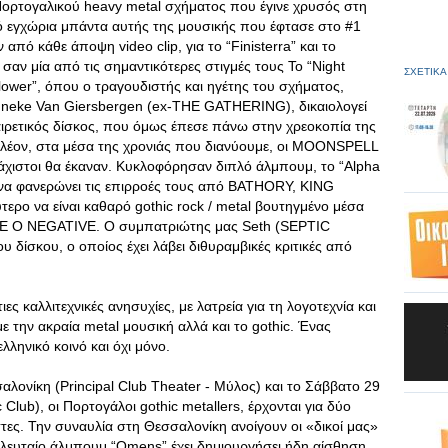
ρτογαλικού heavy metal σχήματος που έγινε χρυσός στη
ό εγχώρια μπάντα αυτής της μουσικής που έφτασε στο #1
από κάθε άποψη video clip, για το “Finisterra” και το
 σαν μία από τις σημαντικότερες στιγμές τους Το “Night
ΣΧΕΤΙΚΑ
 Flower”, όπου ο τραγουδιστής και ηγέτης του σχήματος,
Anneke Van Giersbergen (ex-THE GATHERING), δικαιολογεί
ξαιρετικός δίσκος, που όμως έπεσε πάνω στην χρεοκοπία της
 Πλέον, στα μέσα της χρονιάς που διανύουμε, οι MOONSPELL
άχιστοι θα έκαναν. Κυκλοφόρησαν διπλό άλμπουμ, το “Alpha
 να φανερώνει τις επιρροές τους από BATHORY, KING
ο να είναι καθαρό gothic rock / metal βουτηγμένο μέσα
E O NEGATIVE. Ο συμπατριώτης μας Seth (SEPTIC
υ δίσκου, ο οποίος έχει λάβει διθυραμβικές κριτικές από
 καλλιτεχνικές ανησυχίες, με λατρεία για τη λογοτεχνία και
με την ακραία metal μουσική αλλά και το gothic. Ένας
λληνικό κοινό και όχι μόνο.
ονίκη (Principal Club Theater - Μύλος) και το Σάββατο 29
Club), οι Πορτογάλοι gothic metallers, έρχονται για δύο
τες. Την συναυλία στη Θεσσαλονίκη ανοίγουν οι «δικοί μας»
υταίο άλμπουμ “Omens” έχει δημιουργήσει ήδη αίσθηση,