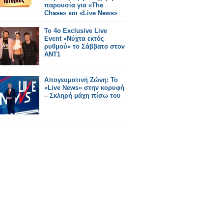
παρουσία για «The
Chase» και «Live News»
Το 4ο Exclusive Live
Event «Νύχτα εκτός
ρυθμού» το Σάββατο στον
ΑΝΤ1
Απογευματινή Ζώνη: Το
«Live News» στην κορυφή
– Σκληρή μάχη πίσω του