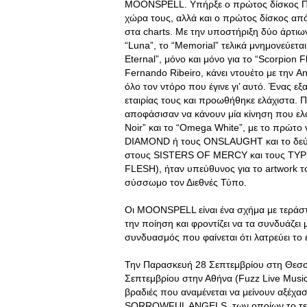
MOONSPELL. Υπήρξε ο πρώτος δίσκος Πο
χώρα τους, αλλά και ο πρώτος δίσκος απ
στα charts. Με την υποστήριξη δύο άρτιων 
“Luna”, το “Memorial” τελικά μνημονεύεται
Eternal”, μόνο και μόνο για το “Scorpion
Fernando Ribeiro, κάνει ντουέτο με την 
όλο τον ντόρο που έγινε γι’ αυτό. Ένας ε
εταιρίας τους και προωθήθηκε ελάχιστα.
αποφάσισαν να κάνουν μία κίνηση που ελ
Noir” και το “Omega White”, με το πρώτο
DIAMOND ή τους ONSLAUGHT και το δεύτερ
στους SISTERS OF MERCY και τους TYP
FLESH), ήταν υπεύθυνος για το artwork το
σύσσωμο τον Διεθνές Τύπο.
Οι MOONSPELL είναι ένα σχήμα με τεράστιες
την ποίηση και φροντίζει να τα συνδυάζει 
συνδυασμός που φαίνεται ότι λατρεύει το ε
Την Παρασκευή 28 Σεπτεμβρίου στη Θεσσαλ
Σεπτεμβρίου στην Αθήνα (Fuzz Live Music 
βραδιές που αναμένεται να μείνουν αξέχασ
SORROWFUL ANGELS, των οποίων το τελε