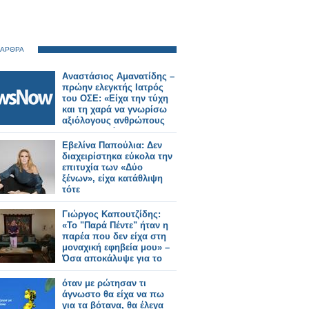
 ΑΡΘΡΑ
Αναστάσιος Αμανατίδης –
πρώην ελεγκτής Ιατρός
του ΟΣΕ: «Είχα την τύχη
και τη χαρά να γνωρίσω
αξιόλογους ανθρώπους
στον σιδηρόδρομο»
Εβελίνα Παπούλια: Δεν
διαχειρίστηκα εύκολα την
επιτυχία των «Δύο
ξένων», είχα κατάθλιψη
τότε
Γιώργος Καπουτζίδης:
«Το "Παρά Πέντε" ήταν η
παρέα που δεν είχα στη
μοναχική εφηβεία μου» –
Όσα αποκάλυψε για το
Reunion
όταν με ρώτησαν τι
άγνωστο θα είχα να πω
για τα βότανα, θα έλεγα