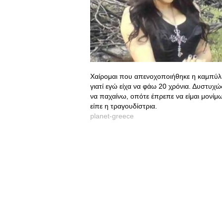
Χαίρομαι που απενοχοποιήθηκε η καμπύλη
γιατί εγώ είχα να φάω 20 χρόνια. Δυστυχώ
να παχαίνω, οπότε έπρεπε να είμαι μονίμως
είπε η τραγουδίστρια.
planet-greece