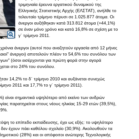
τριμηνιαία έρευνα εργατικού δυναμικού της
Ελληνικής Στατιστικής Αρχής (ΕΛΣΤΑΤ), ανήλθε το
τελευταίο τρίμηνο πέρυσι σε 1.025.877 άτομα. Οι
άνεργοι αυξήθηκαν κατά 313.812 άτομα (+44,1%)
σε έναν μόνο χρόνο και κατά 16,8% σε σχέση με το
γ΄ τρίμηνο 2011.
ροχρόνια άνεργοι (αυτοί που αναζητούν εργασία από 12 μήνες
παλαιοί" άνεργοι) αποτελούν πλέον το 54,6% του συνόλου των
γων" (όσοι εισέρχονται για πρώτη φορά στην αγορά
χεται στο 24% του συνόλου.
ήταν 14,2% το δ΄ τρίμηνο 2010 και αυξάνεται συνεχώς
ρίμηνο 2011 και 17,7% το γ΄ τρίμηνο 2011).
%) είναι σημαντικά υψηλότερο από εκείνο των ανδρών
ίας παρατηρείται στους νέους ηλικίας 15-29 ετών (39,5%),
,9%.
όψη το επίπεδο εκπαίδευσης, έχει ως εξής: το υψηλότερο
 δεν έχουν πάει καθόλου σχολείο (30,9%). Ακολουθούν τα
 δημοτικού (28%) και οι απόφοιτοι ανώτερης Τεχνολογικής