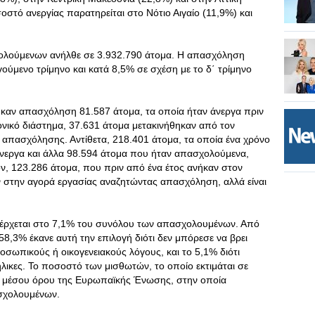
οστό ανεργίας παρατηρείται στο Νότιο Αιγαίο (11,9%) και
χολούμενων ανήλθε σε 3.932.790 άτομα. Η απασχόληση
ούμενο τρίμηνο και κατά 8,5% σε σχέση με το δ΄ τρίμηνο
ρήκαν απασχόληση 81.587 άτομα, τα οποία ήταν άνεργα πριν
ρονικό διάστημα, 37.631 άτομα μετακινήθηκαν από τον
 απασχόλησης. Αντίθετα, 218.401 άτομα, τα οποία ένα χρόνο
άνεργα και άλλα 98.594 άτομα που ήταν απασχολούμενα,
ον, 123.286 άτομα, που πριν από ένα έτος ανήκαν στον
ν στην αγορά εργασίας αναζητώντας απασχόληση, αλλά είναι
έρχεται στο 7,1% του συνόλου των απασχολουμένων. Από
8,3% έκανε αυτή την επιλογή διότι δεν μπόρεσε να βρει
ωπικούς ή οικογενειακούς λόγους, και το 5,1% διότι
ήλικες. Το ποσοστό των μισθωτών, το οποίο εκτιμάται σε
ου μέσου όρου της Ευρωπαϊκής Ένωσης, στην οποία
σχολουμένων.