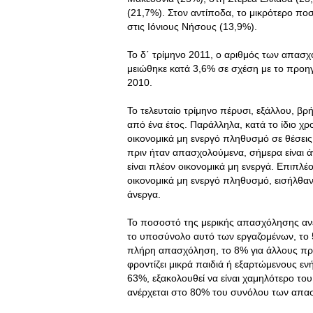
(21,7%). Στον αντίποδα, το μικρότερο ποσ
στις Ιόνιους Νήσους (13,9%).
Το δ΄ τρίμηνο 2011, ο αριθμός των απασ
μειώθηκε κατά 3,6% σε σχέση με το προηγ
2010.
Το τελευταίο τρίμηνο πέρυσι, εξάλλου, β
από ένα έτος. Παράλληλα, κατά το ίδιο χ
οικονομικά μη ενεργό πληθυσμό σε θέσεις
πριν ήταν απασχολούμενα, σήμερα είναι 
είναι πλέον οικονομικά μη ενεργά. Επιπλέ
οικονομικά μη ενεργό πληθυσμό, εισήλθα
άνεργα.
Το ποσοστό της μερικής απασχόλησης αν
το υποσύνολο αυτό των εργαζομένων, το 5
πλήρη απασχόληση, το 8% για άλλους προσ
φροντίζει μικρά παιδιά ή εξαρτώμενους εν
63%, εξακολουθεί να είναι χαμηλότερο τ
ανέρχεται στο 80% του συνόλου των απα