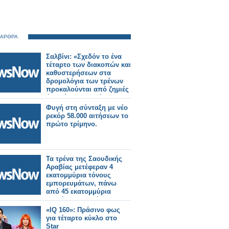
 ΑΡΘΡΑ
Σαλβίνι: «Σχεδόν το ένα
τέταρτο των διακοπών και
καθυστερήσεων στα
δρομολόγια των τρένων
προκαλούνται από ζημιές
ή κακόβουλες ενέργειες».
Φυγή στη σύνταξη με νέο
ρεκόρ 58.000 αιτήσεων το
πρώτο τρίμηνο.
Τα τρένα της Σαουδικής
Αραβίας μετέφεραν 4
εκατομμύρια τόνους
εμπορευμάτων, πάνω
από 45 εκατομμύρια
επιβάτες το πρώτο
τρίμηνο του 2026.
«IQ 160»: Πράσινο φως
για τέταρτο κύκλο στο
Star