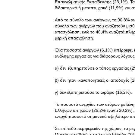
Επαγγελματικής Εκπαίδευσης (23,1%). Τ
διδακτορικό ή μεταπτυχιακό (11,9%) και 
Από το σύνολο των ανέργων, το 90,8% α
σύνολο των ανέργων που αναζητούν μισθ
απασχόληση, ενώ το 46,4% αναζητά πλήρη 
μερική απασχόληση.
Ένα ποσοστό ανέργων (6,1%) απέρριψε, κ
ανάληψης εργασίας για διάφορους λόγους,
α) δεν εξυπηρετούσε ο τόπος εργασίας (2
β) δεν ήταν ικανοποιητικές οι αποδοχές (
γ) δεν εξυπηρετούσε το ωράριο (16,2%).
Το ποσοστό ανεργίας των ατόμων με ξένη 
Ελλήνων υπηκόων (25,2% έναντι 20,2%). 
ενεργό,ποσοστό σημαντικά υψηλότερο από
Σε επίπεδο περιφερειών της χώρας, το με
Μακεδονία (25%), στη Στερεά Ελλάδα (23,