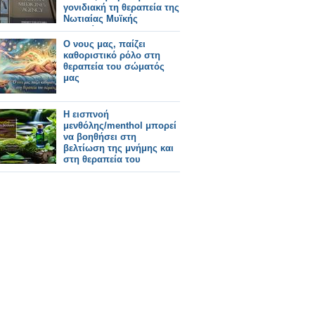
γονιδιακή τη θεραπεία της
Νωτιαίας Μυϊκής
Ατροφίας (SMA)
Ο νους μας, παίζει
καθοριστικό ρόλο στη
θεραπεία του σώματός
μας
Η εισπνοή
μενθόλης/menthol μπορεί
να βοηθήσει στη
βελτίωση της μνήμης και
στη θεραπεία του
Alzheimer