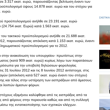
 σε 3.317 εκατ. ευρώ, παρουσιάζοντας βελτίωση έναντι των
προϋπολογισμό ύψους 14.878 εκατ. ευρώ και του στόχου για
. ευρώ.
ΣΧΕΤΙΚΑ
ού προϋπολογισμού ανήλθε σε 23.191 εκατ. ευρώ
 (24.754 εκατ. Ευρώ) κατά 1.563 εκατ. ευρώ.
 του τακτικού προϋπολογισμού ανήλθε σε 21.688 εκατ.
012, παρουσιάζοντας απόκλιση κατά 1.153 εκατ. ευρώ, έναντι
πληρωματικού προϋπολογισμού για το 2012.
αι στην ανακοίνωση του υπουργείου- πρωτίστως στην
ατος (κατά 909 εκατ. ευρώ) κυρίως λόγω των παρατάσεων
 πρόσωπα για την υποβολή δηλώσεων φορολογίας
ς 31 Ιουλίου 2012 και τις 8 Ιουνίου 2012 αντίστοιχα, στις
αγών (απόκλιση κατά 527 εκατ. ευρώ έναντι του στόχου)
σης και τέλος στην υστέρηση των εισπράξεων από άμεσους
αι λοιπών άμεσων φόρων.
τόχους εξαμήνου καλύφθηκε από τις εισπράξεις από τα
εις από φόρους στην περιουσία καθώς και από τη συλλογή
έσω της εντατικοποίησης των σχετικών ελέγχων.