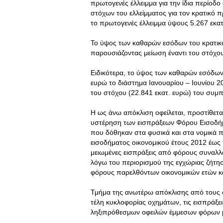
πρωτογενές έλλειμμα για την ίδια περίοδο
στόχων του ελλείμματος για τον κρατικό 
το πρωτογενές έλλειμμα ύψους 5.267 εκατ
Το ύψος των καθαρών εσόδων του κρατικ
παρουσιάζοντας μείωση έναντι του στόχου
Ειδικότερα, το ύψος των καθαρών εσόδων
ευρώ το διάστημα Ιανουαρίου – Ιουνίου 2
του στόχου (22.841 εκατ. ευρώ) του συμ
H ως άνω απόκλιση οφείλεται, προστίθετ
υστέρηση των εισπράξεων Φόρου Εισοδήμ
που δόθηκαν στα φυσικά και στα νομικά
εισοδήματος οικονομικού έτους 2012 έως τι
μειωμένες εισπράξεις από φόρους συναλλ
λόγω του περιορισμού της εγχώριας ζήτη
φόρους παρελθόντων οικονομικών ετών κ
Τμήμα της ανωτέρω απόκλισης από τους σ
τέλη κυκλοφορίας οχημάτων, τις εισπράξ
ληξιπρόθεσμων οφειλών έμμεσων φόρων μ