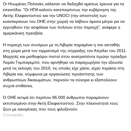
Οι Ηνωμένες Πολιτείες κάλεσαν να διεξαχθεί αμέσως έρευνα για τα
επεισόδια. "Οι ΗΠΑ καλούν κατεπειγόντως την κυβέρνηση της
Ακτής Ελεφαντοστού και την UNOCI (την αποστολή των
κυανόκρανων του ΟΗΕ στην χώρα) να λάβουν άμεσα μέτρα για να
εγγυηθούν την ασφάλεια των πολιτών στην περιοχή", ανέφερε η
αμερικάνικη πρεσβεία.
Η περιοχή των συνόρων με τη Λιβερία παραμένει η πιο ασταθής
στη χώρα μετά τον τερματισμό της σύρραξης τον Απρίλιο του 2011.
Μαχητές και μισθοφόροι πιστοί στον ανατραπέντα πρώην πρόεδρο
Λοράν Γκμπαγκμπό, που αρνήθηκε να παραχωρήσει την εξουσία
μετά τις εκλογές του 2010, τις οποίες είχε χάσει, είχαν περάσει στη
Λιβερία και, σύμφωνα με οργανώσεις προάσπισης των
ανθρωπίνων δικαιωμάτων, περνούν τα σύνορα κι εξαπολύουν
συχνά επιθέσεις.
Ο ΟΗΕ εκτιμά ότι περίπου 86.000 άνθρωποι παραμένουν
εκτοπισμένοι στην Ακτή Ελεφαντοστού. Στην πλειονότητά τους
ζουν με οικογένειες που τους φιλοξενούν.
Tromaktiko