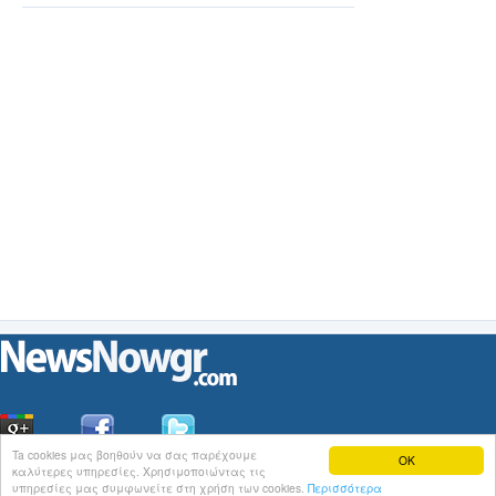
Ta cookies μας βοηθούν να σας παρέχουμε
OK
καλύτερες υπηρεσίες. Χρησιμοποιώντας τις
Οι
Ειδήσεις
του NewsNowgr.com στο
iNews
υπηρεσίες μας συμφωνείτε στη χρήση των cookies.
Περισσότερα