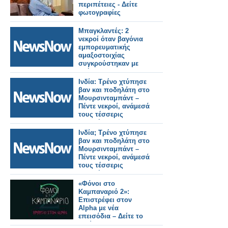
περιπέτειες - Δείτε
φωτογραφίες
Μπαγκλαντές: 2
νεκροί όταν βαγόνια
εμπορευματικής
αμαξοστοιχίας
συγκρούστηκαν με
οχήματα.
Ινδία: Τρένο χτύπησε
βαν και ποδηλάτη στο
Μουρσινταμπάντ –
Πέντε νεκροί, ανάμεσά
τους τέσσερις
μαθητές.
Ινδία; Τρένο χτύπησε
βαν και ποδηλάτη στο
Μουρσινταμπάντ –
Πέντε νεκροί, ανάμεσά
τους τέσσερις
μαθητές.
«Φόνοι στο
Καμπαναριό 2»:
Επιστρέφει στον
Alpha με νέα
επεισόδια – Δείτε το
πρώτο trailer!