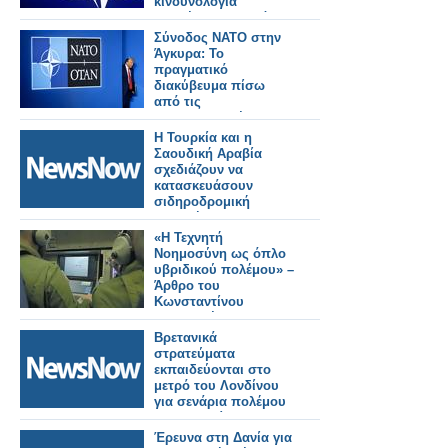
κινδυνολογία
επηρέασε τη δημόσια
συζήτηση για τη
Σύνοδος ΝΑΤΟ στην
Σύνοδο του ΝΑΤΟ
Άγκυρα: Το
-Γράφει ο Δρ.
πραγματικό
Κωνσταντίνος Π.
διακύβευμα πίσω
Μπαλωμένος
από τις
επικοινωνιακές
κορώνες και ο ρόλος
Η Τουρκία και η
της Ελλάδας
Σαουδική Αραβία
σχεδιάζουν να
κατασκευάσουν
σιδηροδρομική
γραμμή προς την
Ευρώπη μέσω
«Η Τεχνητή
Ιορδανίας και Συρίας.
Νοημοσύνη ως όπλο
υβριδικού πολέμου» –
Άρθρο του
Κωνσταντίνου
Μπαλωμένου
Βρετανικά
στρατεύματα
εκπαιδεύονται στο
μετρό του Λονδίνου
για σενάρια πολέμου
με τη Ρωσία!
Έρευνα στη Δανία για