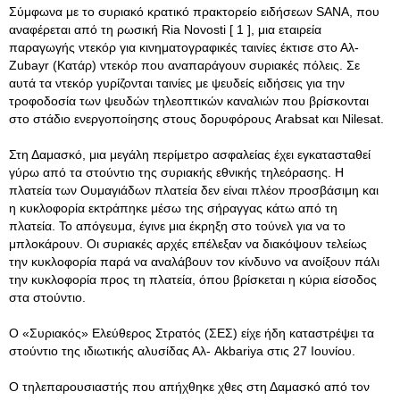
Σύμφωνα με το συριακό κρατικό πρακτορείο ειδήσεων SANA, που
αναφέρεται από τη ρωσική Ria Novosti [ 1 ], μια εταιρεία
παραγωγής ντεκόρ για κινηματογραφικές ταινίες έκτισε στο Αλ-
Zubayr (Κατάρ) ντεκόρ που αναπαράγουν συριακές πόλεις. Σε
αυτά τα ντεκόρ γυρίζονται ταινίες με ψευδείς ειδήσεις για την
τροφοδοσία των ψευδών τηλεοπτικών καναλιών που βρίσκονται
στο στάδιο ενεργοποίησης στους δορυφόρους Arabsat και Nilesat.
Στη Δαμασκό, μια μεγάλη περίμετρο ασφαλείας έχει εγκατασταθεί
γύρω από τα στούντιο της συριακής εθνικής τηλεόρασης. Η
πλατεία των Ουμαγιάδων πλατεία δεν είναι πλέον προσβάσιμη και
η κυκλοφορία εκτράπηκε μέσω της σήραγγας κάτω από τη
πλατεία. Το απόγευμα, έγινε μια έκρηξη στο τούνελ για να το
μπλοκάρουν. Οι συριακές αρχές επέλεξαν να διακόψουν τελείως
την κυκλοφορία παρά να αναλάβουν τον κίνδυνο να ανοίξουν πάλι
την κυκλοφορία προς τη πλατεία, όπου βρίσκεται η κύρια είσοδος
στα στούντιο.
Ο «Συριακός» Ελεύθερος Στρατός (ΣΕΣ) είχε ήδη καταστρέψει τα
στούντιο της ιδιωτικής αλυσίδας Αλ- Akbariya στις 27 Ιουνίου.
Ο τηλεπαρουσιαστής που απήχθηκε χθες στη Δαμασκό από τον