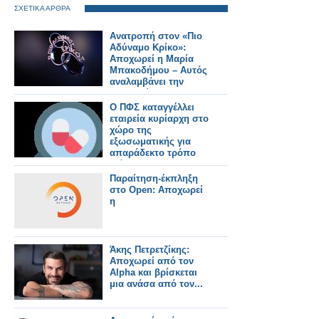
ΣΧΕΤΙΚΑ ΑΡΘΡΑ
Ανατροπή στον «Πιο
Αδύναμο Κρίκο»:
Αποχωρεί η Μαρία
Μπακοδήμου – Αυτός
αναλαμβάνει την
παρουσίαση
Ο ΠΦΣ καταγγέλλει
εταιρεία κυρίαρχη στο
χώρο της
εξωσωματικής για
απαράδεκτο τρόπο
διάθεσης
σκευάσματός της
Παραίτηση-έκπληξη
στο Open: Αποχωρεί
η
Άκης Πετρετζίκης:
Αποχωρεί από τον
Alpha και βρίσκεται
μια ανάσα από τον...