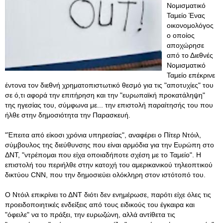
Νομισματικό
Ταμείο Ένας
οικονομολόγος
ο οποίος
αποχώρησε
από το Διεθνές
Νομισματικό
Ταμείο επέκρινε
έντονα τον διεθνή χρηματοπιστωτικό θεσμό για τις "αποτυχίες" του
σε ό,τι αφορά την επιτήρηση και την "ευρωπαϊκή προκατάληψη"
της ηγεσίας του, σύμφωνα με... την επιστολή παραίτησής του που
ήλθε στην δημοσιότητα την Παρασκευή.
"Έπειτα από είκοσι χρόνια υπηρεσίας", αναφέρει ο Πίτερ Ντόιλ,
σύμβουλος της διεύθυνσης που είναι αρμόδια για την Ευρώπη στο
ΔΝΤ, "ντρέπομαι που είχα οποιαδήποτε σχέση με το Ταμείο". Η
επιστολή του περιήλθε στην κατοχή του αμερικανικού τηλεοπτικού
δικτύου CNN, που την δημοσιεύει ολόκληρη στον ιστότοπό του.
Ο Ντόιλ επικρίνει το ΔΝΤ διότι δεν ενημέρωσε, παρότι είχε όλες τις
προειδοποιητικές ενδείξεις από τους ειδικούς του έγκαιρα και
"όφειλε" να το πράξει, την ευρωζώνη, αλλά αντίθετα τις