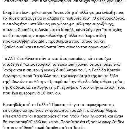
"αποσιώπησε", κάτι που χαρακτηρίζει "αποτυχία πρώτης γραμμής".
Εκτιμά ότι δεν πρόκειται για "ανικανότητα" αλλά για μια ένδειξη πως
το Ταμείο απέφυγε να αναλάβει τις "ευθύνες του". Ο οικονομολόγος,
ο οποίος ήταν υπεύθυνος για χώρες-μη μέλη της ευρωζώνης,
όπως η Σουηδία, η Δανία και το Ισραήλ, κάνει λόγο για "αποτυχίες
σε ό,τι αφορά την παρακολούθηση" αλλά και "ευρωπαϊκή
προκατάληψη" στο ΔΝΤ, προβλήματα που, όπως τονίζει,
"βαθαίνουν" και επεκτείνονται "στο σύνολο του οργανισμού".
Το ΔΝΤ διευθύνεται πάντοτε από ευρωπαίους, κάτι που έχει
αποδειχθεί "καταστροφικό" τα τελευταία χρόνια, υποστηρίζει, ενώ
"ακόμα και η σημερινή γενική διευθύντριά του", η Γαλλίδα Κριστίν
Λαγκάρντ, παρά "το φύλλο της, την ακεραιότητά της και το ζήλο
της", δεν είναι σε θέση να ξεπεράσει "την θεμελιωδώς αθέμιτη φύση
της διαδικασίας επιλογής (της)", έγραψε ο Ντόιλ στην επιστολή του,
που έχει ημερομηνία 18 Ιουνίου.
Ερωτηθείς από το Γαλλικό Πρακτορείο για το περιεχόμενο της
επιστολής αυτής, ένας εκπρόσωπος του ΔΝΤ, ο Ουίλιαμ Μάρεϊ,
είπε απλά ότι "οι παρατηρήσεις" του Ντόιλ ήταν "γνωστές και είχαν
δημοσιοποιηθεί" εδώ και καιρό. Πρόσθεσε ότι εξ όσων γνωρίζει δεν
"αποσιωπήθηκε" καμιά άποψη από το Ταμείο.