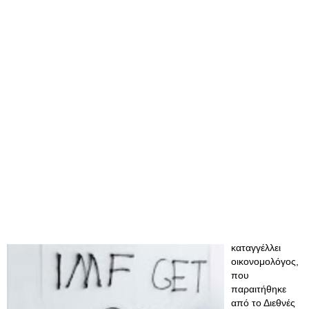
καταγγέλλει
οικονομολόγος,
που
παραιτήθηκε
από το Διεθνές