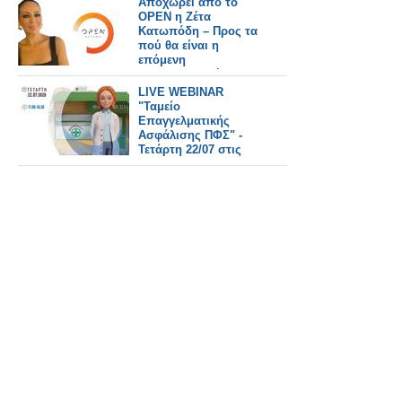
Αποχωρεί από το
OPEN η Ζέτα
Κατωπόδη – Προς τα
πού θα είναι η
επόμενη
επαγγελματική της
στέγη; - Όλο το
LIVE WEBINAR
ρεπορτάζ
"Ταμείο
Επαγγελματικής
Ασφάλισης ΠΦΣ" -
Τετάρτη 22/07 στις
17:00