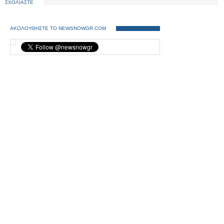
ΣΧΟΛΙΑΣΤΕ
ΑΚΟΛΟΥΘΗΣΤΕ ΤΟ NEWSNOWGR.COM