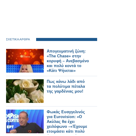
ΣΧΕΤΙΚΑ ΑΡΘΡΑ
Απογευματινή ζώνη:
«The Chase» στην
κορυφή – Ανεβασμένο
και πολύ κοντά το
«Κάτι Ψήνεται»
Πως κάνω λάδι από
τα πολύτιμα πέταλα
της γαρδένιας μου!
Φωκάς Ευαγγελινός
για Eurovision: «Ο
Ακύλας θα έχει
χειλόφωνο –«Έχουμε
ετοιμάσει κάτι πολύ