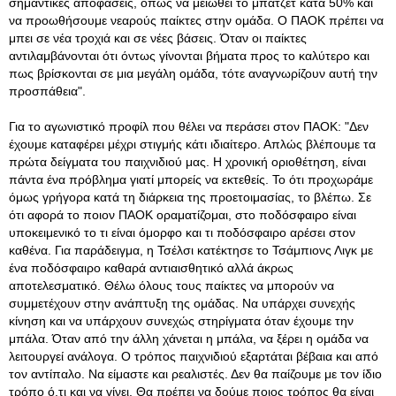
σημαντικές αποφάσεις, όπως να μειωθεί το μπάτζετ κατά 50% και
να προωθήσουμε νεαρούς παίκτες στην ομάδα. Ο ΠΑΟΚ πρέπει να
μπει σε νέα τροχιά και σε νέες βάσεις. Όταν οι παίκτες
αντιλαμβάνονται ότι όντως γίνονται βήματα προς το καλύτερο και
πως βρίσκονται σε μια μεγάλη ομάδα, τότε αναγνωρίζουν αυτή την
προσπάθεια".
Για το αγωνιστικό προφίλ που θέλει να περάσει στον ΠΑΟΚ: "Δεν
έχουμε καταφέρει μέχρι στιγμής κάτι ιδιαίτερο. Απλώς βλέπουμε τα
πρώτα δείγματα του παιχνιδιού μας. Η χρονική οριοθέτηση, είναι
πάντα ένα πρόβλημα γιατί μπορείς να εκτεθείς. Το ότι προχωράμε
όμως γρήγορα κατά τη διάρκεια της προετοιμασίας, το βλέπω. Σε
ότι αφορά το ποιον ΠΑΟΚ οραματίζομαι, στο ποδόσφαιρο είναι
υποκειμενικό το τι είναι όμορφο και τι ποδόσφαιρο αρέσει στον
καθένα. Για παράδειγμα, η Τσέλσι κατέκτησε το Τσάμπιονς Λιγκ με
ένα ποδόσφαιρο καθαρά αντιαισθητικό αλλά άκρως
αποτελεσματικό. Θέλω όλους τους παίκτες να μπορούν να
συμμετέχουν στην ανάπτυξη της ομάδας. Να υπάρχει συνεχής
κίνηση και να υπάρχουν συνεχώς στηρίγματα όταν έχουμε την
μπάλα. Όταν από την άλλη χάνεται η μπάλα, να ξέρει η ομάδα να
λειτουργεί ανάλογα. Ο τρόπος παιχνιδιού εξαρτάται βέβαια και από
τον αντίπαλο. Να είμαστε και ρεαλιστές. Δεν θα παίζουμε με τον ίδιο
τρόπο ό,τι και να γίνει. Θα πρέπει να δούμε ποιος τρόπος θα είναι