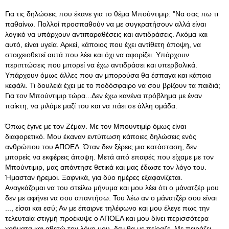
Για τις δηλώσεις που έκανε για το θέμα Μπούντιμιρ: "Να σας πω τι
παθαίνω. Πολλοί προσπαθούν να με συγκρατήσουν αλλά είναι
λογικό να υπάρχουν αντιπαραθέσεις και αντιδράσεις. Ακόμα και
αυτό, είναι υγεία. Αρκεί, κάποιος που έχει αντίθετη άποψη, να
στοιχειοθετεί αυτά που λέει και όχι να αφορίζει. Υπάρχουν
περιπτώσεις που μπορεί να έχω αντιδράσει και υπερβολικά.
Υπάρχουν όμως άλλες που αν μπορούσα θα έσπαγα και κάποιο
κεφάλι. Τι δουλειά έχει με το ποδόσφαιρο να σου βρίζουν τα παιδιά;
Για τον Μπούντιμιρ τώρα...Δεν έχω κανένα πρόβλημα με έναν
παίκτη, να μιλάμε μαζί του και να πάει σε άλλη ομάδα.
Όπως έγινε με τον Ζέμαν. Με τον Μπουντιμίρ όμως είναι
διαφορετικό. Μου έκαναν εντύπωση κάποιες δηλώσεις ενός
ανθρώπου του ΑΠΟΕΛ. Όταν δεν ξέρεις μια κατάσταση, δεν
μπορείς να εκφέρεις άποψη. Μετά από επαφές που είχαμε με τον
Μπούντιμιρ, μας απάντησε θετικά και μας έδωσε τον λόγο του.
Ήμασταν ήρεμοι. Ξαφνικά, για δύο ημέρες εξαφανίζεται.
Αναγκάζομαι να του στείλω μήνυμα και μου λέει ότι ο μάνατζέρ μου
δεν με αφήνει να σου απαντήσω. Του λέω αν ο μάνατζέρ σου είναι
..., είσαι και εσύ; Αν με έπαιρνε τηλέφωνο και μου έλεγε πως την
τελευταία στιγμή προέκυψε ο ΑΠΟΕΛ και μου δίνει περισσότερα
χρήματα και αθετώ τον λόγο μου, δεν θα με πείραζε. Με πειράζει