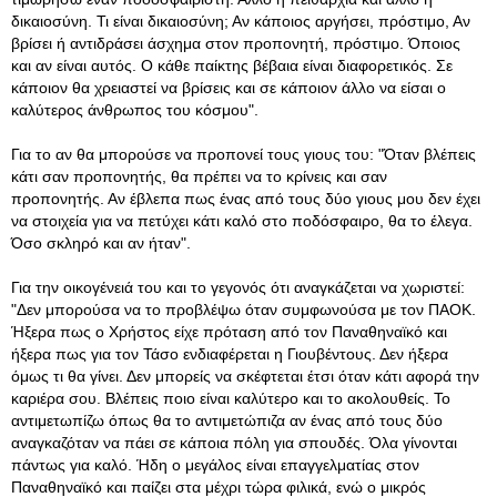
δικαιοσύνη. Τι είναι δικαιοσύνη; Αν κάποιος αργήσει, πρόστιμο, Αν
βρίσει ή αντιδράσει άσχημα στον προπονητή, πρόστιμο. Όποιος
και αν είναι αυτός. Ο κάθε παίκτης βέβαια είναι διαφορετικός. Σε
κάποιον θα χρειαστεί να βρίσεις και σε κάποιον άλλο να είσαι ο
καλύτερος άνθρωπος του κόσμου".
Για το αν θα μπορούσε να προπονεί τους γιους του: "Όταν βλέπεις
κάτι σαν προπονητής, θα πρέπει να το κρίνεις και σαν
προπονητής. Αν έβλεπα πως ένας από τους δύο γιους μου δεν έχει
να στοιχεία για να πετύχει κάτι καλό στο ποδόσφαιρο, θα το έλεγα.
Όσο σκληρό και αν ήταν".
Για την οικογένειά του και το γεγονός ότι αναγκάζεται να χωριστεί:
"Δεν μπορούσα να το προβλέψω όταν συμφωνούσα με τον ΠΑΟΚ.
Ήξερα πως ο Χρήστος είχε πρόταση από τον Παναθηναϊκό και
ήξερα πως για τον Τάσο ενδιαφέρεται η Γιουβέντους. Δεν ήξερα
όμως τι θα γίνει. Δεν μπορείς να σκέφτεται έτσι όταν κάτι αφορά την
καριέρα σου. Βλέπεις ποιο είναι καλύτερο και το ακολουθείς. Το
αντιμετωπίζω όπως θα το αντιμετώπιζα αν ένας από τους δύο
αναγκαζόταν να πάει σε κάποια πόλη για σπουδές. Όλα γίνονται
πάντως για καλό. Ήδη ο μεγάλος είναι επαγγελματίας στον
Παναθηναϊκό και παίζει στα μέχρι τώρα φιλικά, ενώ ο μικρός