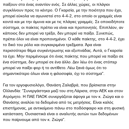
παίξουν στο ένας εναντίον ενός. Σε άλλες χώρες, οι πλάγιοι
συγκλίνουν προς το κέντρο. Ο Γκαρσία, με την ποιότητα που έχει,
μπορεί εύκολα να αγωνιστεί στο 4-4-2, στο οποίο οι γραμμές είναι
κοντά και με την άμυνα και με τις πλάγιες γραμμές. Σε οποιοδήποτε
σύστημα, οι παίκτες πρέπει να είναι και προπονητές. Επιπλέον, αν
κάποιος δεν μπορεί να τρέξει, δεν μπορεί να παίξει. Συνεπώς,
πρέπει όλοι να είναι προπονημένοι. Ο κάθε παίκτης, στο 4-4-2, έχει
το δικό του ρόλο και συγκεκριμένα τρεξίματα. Άρα είναι
περισσότερο θέμα συγκέντρωσης και εξυπνάδας. Αυτά, ο Γκαρσία
τα έχει. Μην περιμένουμε ότι ένας παίκτης που μπορεί να παίξει σε
ένα σύστημα, δεν μπορεί σε ένα άλλο. Δεν λέω ότι ένας στόπερ
μπορεί να παίξει φορ ή το αντίθετο. Λέω ξανά όμως ότι το
σημαντικότερο όλων είναι η φιλοσοφία, όχι το σύστημα".
Για τον εργοφυσιολόγο, Θανάση Ζαλαβρά, που βρίσκεται στην
Ολλανδία: "Συνεργάστηκα μαζί του στη Λάρισα, στην ΑΕΚ και στον
Ατρόμητο. Η ΠΑΕ ΠΑΟΚ συνεργάζεται άψογα με τον κ. Ζιώγα και ο
Θανάσης αναλύει τα δεδομένα από τις μετρήσεις. Είναι καλός
επιστήμονας, με αντικείμενο πάνω στο ποδόσφαιρο και στη φυσική
κατάσταση. Ουσιαστικά είναι ο αναλυτής αυτών των δεδομένων
που παίρνουμε από τον κ. Ζιώγα".