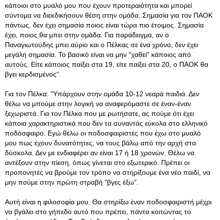
κάποιοι στο μυαλό μου που έχουν προτεραιότητα και μπορεί
σύντομα να διεκδικήσουν θέση στην ομάδα. Σημασία για τον ΠΑΟΚ
πάντως, δεν έχει σημασία ποιος είναι τώρα πιο έτοιμος. Σημασία
έχει, ποιος θα μπει στην ομάδα. Για παράδειγμα, αν ο
Παναγιωτούδης μπει αύριο και ο Πέλκας σε ένα χρόνο, δεν έχει
μεγάλη σημασία. Το βασικό είναι να μην "χαθεί" κάποιος από
αυτούς. Είτε κάποιος παίξει στα 19, είτε παίξει στα 20, ο ΠΑΟΚ θα
βγει κερδισμένος".
Για τον Πέλκα: "Υπάρχουν στην ομάδα 10-12 νεαρά παιδιά. Δεν
θέλω να μπούμε στην λογική να αναφερόμαστε σε έναν-έναν
ξεχωριστά. Για τον Πέλκα που με ρωτήσατε, ας πούμε ότι έχει
κάποια χαρακτηριστικά που δεν τα συναντάς εύκολα στο ελληνικό
ποδόσφαιρο. Εγώ θέλω οι ποδοσφαιριστές που έχω στο μυαλό
μου πως έχουν δυνατότητες, να τους βάλω από την αρχή στα
δύσκολα. Δεν με ενδιαφέρει αν είναι 17 ή 18 χρονών. Θέλω να
αντέξουν στην πίεση, όπως γίνεται στο εξωτερικό. Πρέπει οι
προπονητές να βρούμε τον τρόπο να στηρίξουμε ένα νέο παιδί, να
μην πούμε στην πρώτη στραβή "βγες έξω".
Αυτή είναι η φιλοσοφία μου. Θα στηρίξω έναν ποδοσφαιριστή μέχρι
να βγάλει στο γήπεδο αυτό που πρέπει, πάντα κοιτώντας το