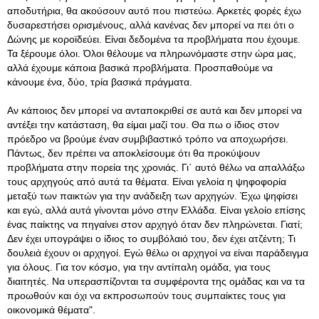
αποδυτήρια, θα ακούσουν αυτό που πιστεύω. Αρκετές φορές έχω
δυσαρεστήσει ορισμένους, αλλά κανένας δεν μπορεί να πει ότι ο
Δώνης με κοροϊδεύει. Είναι δεδομένα τα προβλήματα που έχουμε.
Τα ξέρουμε όλοι. Όλοι θέλουμε να πληρωνόμαστε στην ώρα μας,
αλλά έχουμε κάποια βασικά προβλήματα. Προσπαθούμε να
κάνουμε ένα, δύο, τρία βασικά πράγματα.
Αν κάποιος δεν μπορεί να ανταποκριθεί σε αυτά και δεν μπορεί να
αντέξει την κατάσταση, θα είμαι μαζί του. Θα πω ο ίδιος στον
πρόεδρο να βρούμε έναν συμβιβαστικό τρόπο να αποχωρήσει.
Πάντως, δεν πρέπει να αποκλείσουμε ότι θα προκύψουν
προβλήματα στην πορεία της χρονιάς. Γι΄ αυτό θέλω να απαλλάξω
τους αρχηγούς από αυτά τα θέματα. Είναι γελοία η ψηφοφορία
μεταξύ των παικτών για την ανάδειξη των αρχηγών. Έχω ψηφίσει
και εγώ, αλλά αυτά γίνονται μόνο στην Ελλάδα. Είναι γελοίο επίσης
ένας παίκτης να πηγαίνει στον αρχηγό όταν δεν πληρώνεται. Γιατί;
Δεν έχει υπογράψει ο ίδιος το συμβόλαιό του, δεν έχει ατζέντη; Τι
δουλειά έχουν οι αρχηγοί. Εγώ θέλω οι αρχηγοί να είναι παράδειγμα
για όλους. Για τον κόσμο, για την αντίπαλη ομάδα, για τους
διαιτητές. Να υπερασπίζονται τα συμφέροντα της ομάδας και να τα
προωθούν και όχι να εκπροσωπούν τους συμπαίκτες τους για
οικονομικά θέματα".