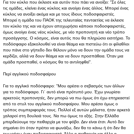
Για τον κύκλο που έκλεισε και αυτόν που πάει να ανοίξει: "Σε όλες
τις ομάδες, κλείνει ένας κύκλος και ανοίγει ένας άλλος. Μπορεί ένας
κύκλος να ανοίξει ακόμα και με τους ίδιους ποδοσφαιριστές.
Μπορεί η ομάδα του ΠΑΟΚ της τελευταίας πενταετίας να έκλεισε
τον κύκλο της και να έχουν αποχωρήσει κάποιοι ποδοσφαιριστές,
όμως ανοίγει ένας νέος κύκλος, με νέο προπονητή και νέο τρόπο
προσέγγισης. Ο κόσμος, είναι αυτός που θα πληρώσει εισιτήριο. Το
ποδόσφαιρο εξακολουθεί να είναι θέαμα και πιστεύω ότι οι φίλαθλοι
που πάνε στο γήπεδο δεν θέλουν μόνο να δουν την ομάδα τους να
κερδίζει, αλλά να δουν θέαμα και να δουν προσπάθεια. Όταν μια
ομάδα προσπαθεί, ο κόσμος θα το αντιληφθεί".
Περί αγγλικού ποδοσφαίρου
Για το αγγλικό ποδόσφαιρο: "Μου αρέσει ο σεβασμός των άλλων
για το ποδόσφαιρο. Γι΄ αυτό είναι πρότυπό μου. Έχω γνωρίσει
αρκετούς προπονητές, δεν μπορώ να πω όμως ότι έχω επηρεαστεί
από το στυλ του αγγλικού ποδοσφαίρου. Μου αρέσει όμως ο
τρόπος συμπεριφοράς τους. Πολλοί εξ αυτών μάλιστα, ήταν αρκετά
χαλαροί στη δουλειά τους. Να πω όμως το εξής. Στην Ελλάδα
μπερδεύουμε την πειθαρχία με τον φόβο. Δεν είναι έτσι. Αυτό δεν
σημαίνει ότι όταν πρέπει να φωνάξω, δεν θα το κάνω ή ότι δεν θα
τιμωρήσω έναν ποδοσφαιριστή. Άλλο η πειθαρχία και άλλο η