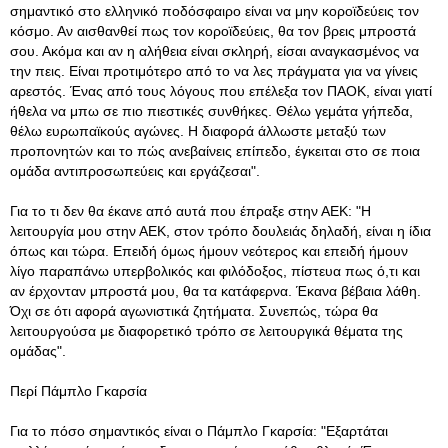
σημαντικό στο ελληνικό ποδόσφαιρο είναι να μην κοροϊδεύεις τον
κόσμο. Αν αισθανθεί πως τον κοροϊδεύεις, θα τον βρεις μπροστά
σου. Ακόμα και αν η αλήθεια είναι σκληρή, είσαι αναγκασμένος να
την πεις. Είναι προτιμότερο από το να λες πράγματα για να γίνεις
αρεστός. Ένας από τους λόγους που επέλεξα τον ΠΑΟΚ, είναι γιατί
ήθελα να μπω σε πιο πιεστικές συνθήκες. Θέλω γεμάτα γήπεδα,
θέλω ευρωπαϊκούς αγώνες. Η διαφορά άλλωστε μεταξύ των
προπονητών και το πώς ανεβαίνεις επίπεδο, έγκειται στο σε ποια
ομάδα αντιπροσωπεύεις και εργάζεσαι".
Για το τι δεν θα έκανε από αυτά που έπραξε στην ΑΕΚ: "Η
λειτουργία μου στην ΑΕΚ, στον τρόπο δουλειάς δηλαδή, είναι η ίδια
όπως και τώρα. Επειδή όμως ήμουν νεότερος και επειδή ήμουν
λίγο παραπάνω υπερβολικός και φιλόδοξος, πίστευα πως ό,τι και
αν έρχονταν μπροστά μου, θα τα κατάφερνα. Έκανα βέβαια λάθη.
Όχι σε ότι αφορά αγωνιστικά ζητήματα. Συνεπώς, τώρα θα
λειτουργούσα με διαφορετικό τρόπο σε λειτουργικά θέματα της
ομάδας".
Περί Πάμπλο Γκαρσία
Για το πόσο σημαντικός είναι ο Πάμπλο Γκαρσία: "Εξαρτάται