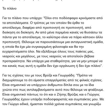
Το πλάνο
Για το πλάνο που υπάρχει: "Όλοι στο ποδόσφαιρο κρινόμαστε από
τα αποτελέσματα. Ο τρόπος με τον οποίον θα έρθει το
αποτέλεσμα, διαφέρει από προπονητή σε προπονητή, από
διοίκηση σε διοίκηση. Αν από μένα περιμένει κανείς να θυσιάσω τα
πάντα για το αποτέλεσμα, το καλύτερο είναι να πάρει κάποιον άλλο
προπονητή. Θέλουμε να παρουσιάσουμε μια ανταγωνιστική ομάδα,
η οποία θα έχει μία συγκεκριμένη φιλοσοφία και θα την
ευχαριστιόμαστε όλοι. Να εξελίξουμε όλους τους παίκτες μας,
νεαρούς και μεγάλους, με τους νεαρούς να αποτελούν βέβαια
προτεραιότητα. Να υπάρχει μια σταθερότητα, για να μην μπορεί να
πει κανείς πως αυτή η ομάδα δεν έχει οργάνωση ή δεν έχει πλάνο".
Για τις σχέσεις του με τους Βρύζα και Γεωργιάδη: "Πρέπει να
διαχωρίσουμε το ότι είμαστε επαγγελματίες από τις φιλικές σχέσεις.
Είναι σημαντικό να υπάρχουν άνθρωποι δίπλα σου με τα ίδια
χνώτα στο πως αντιλαμβανόμαστε αυτό που θέλουμε να φτιάξουμε.
Είναι σημαντικό πάντως το ότι και ο Ζήσης Βρύζας και ο Γιώργος
Γεωργιάδης έχουν υπάρξει ποδοσφαιριστές και συμπαίκτες μου. Με
τον Γιώργο ειδικά, ήμασταν πολλά χρόνια συμπαίκτες και γνωρίζω