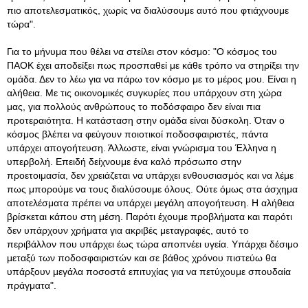
πιο αποτελεσματικός, χωρίς να διαλύσουμε αυτό που φτιάχνουμε
τώρα".
Για το μήνυμα που θέλει να στείλει στον κόσμο: "Ο κόσμος του
ΠΑΟΚ έχει αποδείξει πως προσπαθεί με κάθε τρόπο να στηρίξει την
ομάδα. Δεν το λέω για να πάρω τον κόσμο με το μέρος μου. Είναι η
αλήθεια. Με τις οικονομικές συγκυρίες που υπάρχουν στη χώρα
μας, για πολλούς ανθρώπους το ποδόσφαιρο δεν είναι πια
προτεραιότητα. Η κατάσταση στην ομάδα είναι δύσκολη. Όταν ο
κόσμος βλέπει να φεύγουν ποιοτικοί ποδοσφαιριστές, πάντα
υπάρχει απογοήτευση. Άλλωστε, είναι γνώρισμα του Έλληνα η
υπερβολή. Επειδή δείχνουμε ένα καλό πρόσωπο στην
προετοιμασία, δεν χρειάζεται να υπάρχει ενθουσιασμός και να λέμε
πως μπορούμε να τους διαλύσουμε όλους. Ούτε όμως στα άσχημα
αποτελέσματα πρέπει να υπάρχει μεγάλη απογοήτευση. Η αλήθεια
βρίσκεται κάπου στη μέση. Παρότι έχουμε προβλήματα και παρότι
δεν υπάρχουν χρήματα για ακριβές μεταγραφές, αυτό το
περιβάλλον που υπάρχει έως τώρα αποπνέει υγεία. Υπάρχει δέσιμο
μεταξύ των ποδοσφαιριστών και σε βάθος χρόνου πιστεύω θα
υπάρξουν μεγάλα ποσοστά επιτυχίας για να πετύχουμε σπουδαία
πράγματα".