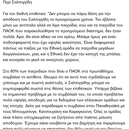
Περί Σαλπιγγίδη
Για τον διεθνή επιθετικό: "Δεν μπορώ να πάρω θέση για την
απόδοση του Σαλπιγγίδη τα προηγούμενα χρόνια. Τον έβλεπα
μόνο ως αντίπαλο αλλά σε λίγα παιχνίδια, ενώ και τα παιχνίδια του
ΠΑΟΚ που παρακολούθησα το προηγούμενο διάστημα, δεν ήταν
πολλά. Άρα, θα είναι άδικο να τον κρίνω. Μιλάμε όμως για έναν
ποδοσφαιριστή που έχει υψηλές ικανότητες. Είναι διαφορετικό
πάντως να παίζεις με την Εθνική ομάδα σε παιχνίδια μεγάλων
διοργανώσεων, μιας και η Εθνική δεν έχει την κατοχή της μπάλας
και κυνηγάει το γκολ σε ανοιχτούς χώρους.
Στο 80% των παιχνιδιών που δίνει ο ΠΑΟΚ στο πρωτάθλημα,
συμβαίνει το αντίθετο. Θεωρώ ότι σε αυτό που σχεδιάζουμε να
χτίσουμε και με σωστή ανάπτυξη, ο Σαλπιγγίδης μπορεί να
συμπεριφερθεί σωστά στις θέσεις των επιθετικών. Υπάρχει βέβαια
το σημαντικό πρόβλημα με το συμβόλαιό του, το οποίο προβλέπει
πολύ υψηλές αποδοχές για τα δεδομένα των ελληνικών ομάδων και
της εποχής. Δείτε για παράδειγμα τι συμβαίνει στον Παναθηναϊκό με
τους Μπουμσόνγκ, Κατσουράνη και Καραγκούνη. Όλες οι ομάδες
είναι πλέον υποχρεωμένες να ζητήσουν από παίκτες μείωση
αποδοχών. Έχουμε κάνει κουβέντα με τον Δημήτρη και περιμένουμε
πάρα πολύ σύντομα να απαντήσει. Δεν θέλω αυτό να τον βαρύνει.