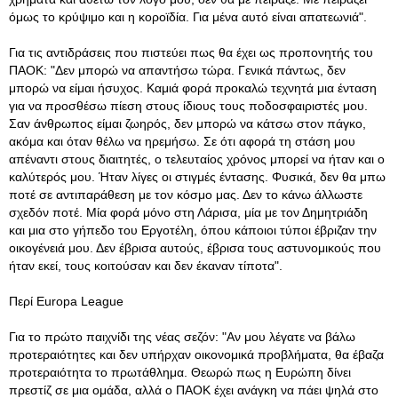
όμως το κρύψιμο και η κοροϊδία. Για μένα αυτό είναι απατεωνιά".
Για τις αντιδράσεις που πιστεύει πως θα έχει ως προπονητής του
ΠΑΟΚ: "Δεν μπορώ να απαντήσω τώρα. Γενικά πάντως, δεν
μπορώ να είμαι ήσυχος. Καμιά φορά προκαλώ τεχνητά μια ένταση
για να προσθέσω πίεση στους ίδιους τους ποδοσφαιριστές μου.
Σαν άνθρωπος είμαι ζωηρός, δεν μπορώ να κάτσω στον πάγκο,
ακόμα και όταν θέλω να ηρεμήσω. Σε ότι αφορά τη στάση μου
απέναντι στους διαιτητές, ο τελευταίος χρόνος μπορεί να ήταν και ο
καλύτερός μου. Ήταν λίγες οι στιγμές έντασης. Φυσικά, δεν θα μπω
ποτέ σε αντιπαράθεση με τον κόσμο μας. Δεν το κάνω άλλωστε
σχεδόν ποτέ. Μία φορά μόνο στη Λάρισα, μία με τον Δημητριάδη
και μια στο γήπεδο του Εργοτέλη, όπου κάποιοι τύποι έβριζαν την
οικογένειά μου. Δεν έβρισα αυτούς, έβρισα τους αστυνομικούς που
ήταν εκεί, τους κοιτούσαν και δεν έκαναν τίποτα".
Περί Europa League
Για το πρώτο παιχνίδι της νέας σεζόν: "Αν μου λέγατε να βάλω
προτεραιότητες και δεν υπήρχαν οικονομικά προβλήματα, θα έβαζα
προτεραιότητα το πρωτάθλημα. Θεωρώ πως η Ευρώπη δίνει
πρεστίζ σε μια ομάδα, αλλά ο ΠΑΟΚ έχει ανάγκη να πάει ψηλά στο