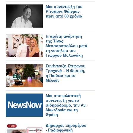
Μια συνέντευξη του
Ρίτσαρντ Φάινμαν
πριν από 60 χρόνια
Η πρώτη ανάρτηση
της Τίνας
Μεσσαροπούλου μετά
τη νοσηλεία του
Γιώργου Μυλωνάκη
Συνέντευξη Στέφανου
Τραχανά – Η Φυσική,
η Παιδεία και το
Μέλλον
Μια αποκαλυπτική
συνέντευξη για το
σιδηρόδρομο, την Αν.
Μακεδονία και τη
Θράκη
Δήμαρχος Ξηρομέρου
- Ραδιοφωνική