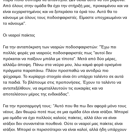
Από όλους στην ομάδα θα έχει την στήριξή μας, προκειμένου και να
είναι ευχαριστημένος και να ξεπεράσει τα όριά του. Αυτό θα το
κάνουμε με όλους τους ποδοσφαιριστές. Είμαστε υποχρεωμένοι να
το κάνουμε".
Οι νεαροί παίκτες
Για την ανταπόκριση των νεαρών ποδοσφαιριστών: "Έχω πει
πολλές φορές για νεαρούς ποδοσφαιριστές πως "αυτοί δεν
πρόκειται να παίξουν μπάλα με τίποτα". Μετά από δύο μέρες,
αλλάζω άποψη. Πάνω στα νεύρα μου, λέω καμιά φορά ορισμένα
πράγματα παραπάνω. Πλέον προσπαθώ να αντιδρώ πιο
ψύχραιμα. Το κυρίαρχο στοιχείο είναι ότι υπάρχει ταλέντο σε αυτά
τα παιδιά. Το βλέπουμε στις προπονήσεις. Έχουν το ταλέντο να
αντεπεξέλθουν, να εκμεταλλευτούν τις ευκαιρίες και να
αποτελέσουν μέρος της ενδεκάδας".
Για την προσαρμογή τους: "Αυτό που θα πω δεν αφορά μόνο τους
νέους. Δεν θεωρώ ποτέ πως σε μια ομάδα όλοι είναι ισάξιοι. Μπορεί
μια ομάδα να έχει πολλούς καλούς παίκτες, αλλά όλοι να είναι
ισάξιοι δεν συναντιέται πουθενά. Ούτε οι νεαροί μας παίκτες είναι
ισάξιοι. Μπορεί οι περισσότεροι να είναι καλοί, αλλά ήδη υπάρχουν