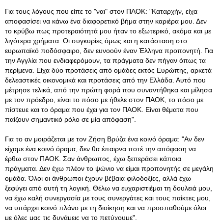
Για τους λόγους που είπε το "ναι" στον ΠΑΟΚ: "Καταρχήν, είχα
αποφασίσει να κάνω ένα διαφορετικό βήμα στην καριέρα μου. Δεν
το κρύβω πως προτεραιότητά μου ήταν το εξωτερικό, ακόμα και με
λιγότερα χρήματα. Οι συγκυρίες όμως και η κατάσταση στο
ευρωπαϊκό ποδόσφαιρο, δεν ευνοούν έναν Έλληνα προπονητή. Για
την Αγγλία που ενδιαφερόμουν, τα πράγματα δεν πήγαν όπως τα
περίμενα. Είχα δύο προτάσεις από ομάδες εκτός Ευρώπης, αρκετά
δελεαστικές οικονομικά και προτάσεις από την Ελλάδα. Αυτό που
μέτρησε τελικά, από την πρώτη φορά που συναντήθηκα και μίλησα
με τον πρόεδρο, είναι το πόσο με ήθελε στον ΠΑΟΚ, το πόσο με
πίστευε και το όραμα που έχει για τον ΠΑΟΚ. Είναι θέματα που
παίζουν σημαντικό ρόλο σε μία απόφαση".
Για το αν μοιράζεται με τον Ζήση Βρύζα ένα κοινό όραμα: "Αν δεν
είχαμε ένα κοινό όραμα, δεν θα έπαιρνα ποτέ την απόφαση να
έρθω στον ΠΑΟΚ. Σαν άνθρωπος, έχω ξεπεράσει κάποια
πράγματα. Δεν έχω πλέον το ψώνιο να είμαι προπονητής σε μεγάλη
ομάδα. Όλοι οι άνθρωποι έχουν βέβαια φιλοδοξίες, αλλά έχω
ξεφύγει από αυτή τη λογική. Θέλω να ευχαριστιέμαι τη δουλειά μου,
να έχω καλή συνεργασία με τους συνεργάτες και τους παίκτες μου,
να υπάρχει κοινό πλάνο με τη διοίκηση και να προσπαθούμε όλοι
με όλες μας τις δυνάμεις να το πετύχουμε".