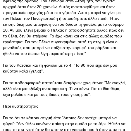
όφελος της ομάδας. Τον Σκόνδρα στον Ατρόμητο, τον έχρισα
αρχηγό όταν ήταν 20 χρονών. Αυτός ανταποκρίθηκε και ήταν
πραγματικός αρχηγός μέσα στο γήπεδο. Αυτό μπορεί να γίνει με
τον Πέλκα, τον Παναγιωτούδη ή οποιοδήποτε άλλο παιδί. Ήταν
επίσης δική μου απόφαση να του δώσω τη φανέλα με το νούμερο
10. Αν μου έλεγε βέβαια ο Πέλκας ή οποιοσδήποτε άλλος πως δεν
το θέλει, δεν θα επέμενα. Το έχω κάνει και στις άλλες ομάδες που
εργάστηκα. Για τον Πέλκα συγκεκριμένα, αυτή τη στιγμή είναι ο
μοναδικός που μπορεί να παίξει στην κορυφή του ρόμβου και
ήθελα να του δώσω λίγη περισσότερη πίεση".
Για τον Κατσικά και τη φανέλα με το 4: "Το 90 που είχε δεν μου
καθόταν καλά (γέλια)".
Για τα ποδοσφαιρικά παπούτσια διαφόρων χρωμάτων: "Με ενοχλεί,
αλλά είναι μια εξέλιξη αναπόφευκτη. Τι να κάνω. Για το ίδιο θέμα,
έχω μαλώσει και με τους ίδιους τους γιους μου".
Περί αυστηρότητας
Για το ότι σε κάποια στιγμή είπε "όποιος δεν αντέχει μπορεί να
φύγει": "Δεν θέλω κανέναν παίκτη στην ομάδα με το ζόρι. Ήθελα να
τους το πω, γιατί όταν θα μπουν στο γραφείο μου ή όταν μπω στα