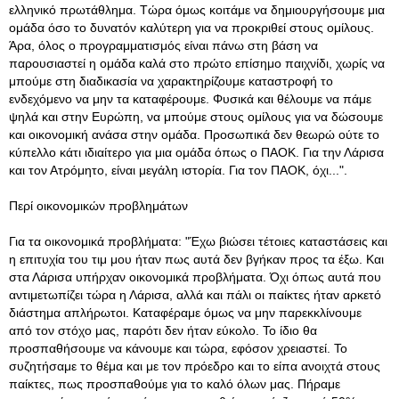
ελληνικό πρωτάθλημα. Τώρα όμως κοιτάμε να δημιουργήσουμε μια
ομάδα όσο το δυνατόν καλύτερη για να προκριθεί στους ομίλους.
Άρα, όλος ο προγραμματισμός είναι πάνω στη βάση να
παρουσιαστεί η ομάδα καλά στο πρώτο επίσημο παιχνίδι, χωρίς να
μπούμε στη διαδικασία να χαρακτηρίζουμε καταστροφή το
ενδεχόμενο να μην τα καταφέρουμε. Φυσικά και θέλουμε να πάμε
ψηλά και στην Ευρώπη, να μπούμε στους ομίλους για να δώσουμε
και οικονομική ανάσα στην ομάδα. Προσωπικά δεν θεωρώ ούτε το
κύπελλο κάτι ιδιαίτερο για μια ομάδα όπως ο ΠΑΟΚ. Για την Λάρισα
και τον Ατρόμητο, είναι μεγάλη ιστορία. Για τον ΠΑΟΚ, όχι...".
Περί οικονομικών προβλημάτων
Για τα οικονομικά προβλήματα: "Έχω βιώσει τέτοιες καταστάσεις και
η επιτυχία του τιμ μου ήταν πως αυτά δεν βγήκαν προς τα έξω. Και
στα Λάρισα υπήρχαν οικονομικά προβλήματα. Όχι όπως αυτά που
αντιμετωπίζει τώρα η Λάρισα, αλλά και πάλι οι παίκτες ήταν αρκετό
διάστημα απλήρωτοι. Καταφέραμε όμως να μην παρεκκλίνουμε
από τον στόχο μας, παρότι δεν ήταν εύκολο. Το ίδιο θα
προσπαθήσουμε να κάνουμε και τώρα, εφόσον χρειαστεί. Το
συζητήσαμε το θέμα και με τον πρόεδρο και το είπα ανοιχτά στους
παίκτες, πως προσπαθούμε για το καλό όλων μας. Πήραμε