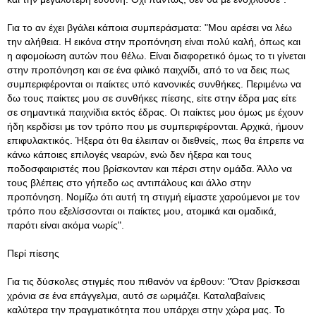
Για το αν έχει βγάλει κάποια συμπεράσματα: "Μου αρέσει να λέω
την αλήθεια. Η εικόνα στην προπόνηση είναι πολύ καλή, όπως και
η αφομοίωση αυτών που θέλω. Είναι διαφορετικό όμως το τι γίνεται
στην προπόνηση και σε ένα φιλικό παιχνίδι, από το να δεις πως
συμπεριφέρονται οι παίκτες υπό κανονικές συνθήκες. Περιμένω να
δω τους παίκτες μου σε συνθήκες πίεσης, είτε στην έδρα μας είτε
σε σημαντικά παιχνίδια εκτός έδρας. Οι παίκτες μου όμως με έχουν
ήδη κερδίσει με τον τρόπο που με συμπεριφέρονται. Αρχικά, ήμουν
επιφυλακτικός. Ήξερα ότι θα έλειπαν οι διεθνείς, πως θα έπρεπε να
κάνω κάποιες επιλογές νεαρών, ενώ δεν ήξερα και τους
ποδοσφαιριστές που βρίσκονταν και πέρσι στην ομάδα. Άλλο να
τους βλέπεις στο γήπεδο ως αντιπάλους και άλλο στην
προπόνηση. Νομίζω ότι αυτή τη στιγμή είμαστε χαρούμενοι με τον
τρόπο που εξελίσσονται οι παίκτες μου, ατομικά και ομαδικά,
παρότι είναι ακόμα νωρίς".
Περί πίεσης
Για τις δύσκολες στιγμές που πιθανόν να έρθουν: "Όταν βρίσκεσαι
χρόνια σε ένα επάγγελμα, αυτό σε ωριμάζει. Καταλαβαίνεις
καλύτερα την πραγματικότητα που υπάρχει στην χώρα μας. Το