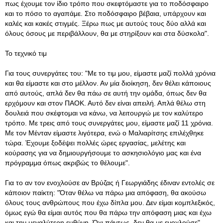
πως έχουμε τον ίδιο τρόπο που σκεφτόμαστε για το ποδόσφαιρο
και το πόσο το αγαπάμε. Στο ποδόσφαιρο βέβαια, υπάρχουν και
καλές και κακές στιγμές. Ξέρω πως με αυτούς τους δύο αλλά και
όλους όσους με περιβάλλουν, θα με στηρίξουν και στα δύσκολα".
Το τεχνικό τιμ
Για τους συνεργάτες του: "Με το τιμ μου, είμαστε μαζί πολλά χρόνια
και θα είμαστε και στο μέλλον. Αν μία διοίκηση, δεν θέλει κάποιους
από αυτούς, απλά δεν θα πάω σε αυτή την ομάδα, όπως δεν θα
ερχόμουν και στον ΠΑΟΚ. Αυτό δεν είναι απειλή. Απλά θέλω στη
δουλειά που σκέφτομαι να κάνω, να λειτουργώ με τον καλύτερο
τρόπο. Με τρεις από τους συνεργάτες μου, είμαστε μαζί 11 χρόνια.
Με τον Μένταν είμαστε λιγότερα, ενώ ο Μαλιαρίτσης επιλέχθηκε
τώρα. Έχουμε ξοδέψει πολλές ώρες εργασίας, μελέτης και
κούρασης για να δημιουργήσουμε το ασκησιολόγιο μας και ένα
πρόγραμμα όπως ακριβώς το θέλουμε".
Για το αν τον ενοχλούσε αν Βρύζας ή Γεωργιάδης έδιναν εντολές σε
κάποιον παίκτη: "Όταν θέλω να πάρω μια απόφαση, θα ακούσω
όλους τους ανθρώπους που έχω δίπλα μου. Δεν είμαι κομπλεξικός,
όμως εγώ θα είμαι αυτός που θα πάρω την απόφαση μιας και έχω
και την μεγαλύτερη ευθύνη. Όχι πάντως, δεν θα με ενοχλούσε".