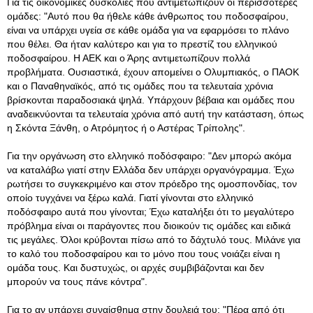
Για τις οικονομικές δυσκολίες που αντιμετωπίζουν οι περισσότερες
ομάδες: "Αυτό που θα ήθελε κάθε άνθρωπος του ποδοσφαίρου,
είναι να υπάρχει υγεία σε κάθε ομάδα για να εφαρμόσει το πλάνο
που θέλει. Θα ήταν καλύτερο και για το πρεστίζ του ελληνικού
ποδοσφαίρου. Η ΑΕΚ και ο Άρης αντιμετωπίζουν πολλά
προβλήματα. Ουσιαστικά, έχουν απομείνει ο Ολυμπιακός, ο ΠΑΟΚ
και ο Παναθηναϊκός, από τις ομάδες που τα τελευταία χρόνια
βρίσκονται παραδοσιακά ψηλά. Υπάρχουν βέβαια και ομάδες που
αναδεικνύονται τα τελευταία χρόνια από αυτή την κατάσταση, όπως
η Σκόντα Ξάνθη, ο Ατρόμητος ή ο Αστέρας Τρίπολης".
Για την οργάνωση στο ελληνικό ποδόσφαιρο: "Δεν μπορώ ακόμα
να καταλάβω γιατί στην Ελλάδα δεν υπάρχει οργανόγραμμα. Έχω
ρωτήσει το συγκεκριμένο και στον πρόεδρο της ομοσπονδίας, τον
οποίο τυγχάνει να ξέρω καλά. Γιατί γίνονται στο ελληνικό
ποδόσφαιρο αυτά που γίνονται; Έχω καταλήξει ότι το μεγαλύτερο
πρόβλημα είναι οι παράγοντες που διοικούν τις ομάδες και ειδικά
τις μεγάλες. Όλοι κρύβονται πίσω από το δάχτυλό τους. Μιλάνε για
το καλό του ποδοσφαίρου και το μόνο που τους νοιάζει είναι η
ομάδα τους. Και δυστυχώς, οι αρχές συμβιβάζονται και δεν
μπορούν να τους πάνε κόντρα".
Για το αν υπάρχει συναίσθημα στην δουλειά του: "Πέρα από ότι