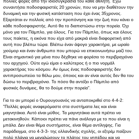
πολλές φορές από την ιδιοσυγκρασία του κάθε αθλητή. Έχω
συναντήσει ποδοσφαιριστές 20 χρονών, που να μην διαθέτουν την
δυναμική και την φυσική κατάσταση που έχει ένας 35χρονος.
Εξαρτάται εν πολλοίς από την προπόνηση και την ζωή που κάνει ο
κάθε ποδοσφαιριστής. Αυτό θα το διαπιστώσω στην πορεία. Όχι
μόνο για τον Πάμπλο, για όλους. Για τον Πάμπλο, όπως και όλους
τους παίκτες, η εικόνα που είχα από μακριά είναι διαφορετική από
αυτή που βλέπω τώρα. Βλέπω έναν άψογο χαρακτήρα, με ωραίο
χιούμορ και έναν άνθρωπο που μπορώ να επικοινωνήσω μαζί του.
Είναι σημαντικό για μένα που δέχθηκε να φορέσει το περιβραχιόνιο
του αρχηγού. Ούτε εγώ είμαι ο καλύτερος ή ο πιο νορμάλ
χαρακτήρας του κόσμου. Αν όμως ένας ποδοσφαιριστής δεν
αντιπροσωπεύει τα θέλω μου, όποιος και αν είναι αυτός δεν θα του
δώσω το περιβραχιόνιο. Το πόσο θα αντέξει ο Πάμπλο από
φυσικές δυνάμεις, θα το δούμε στην πορεία".
Για το αν μπορεί ο Ουρουγουανός να ανταποκριθεί στο 4-4-2:
"Πολλές φορές αναφερόμαστε στα συστήματα λες και είναι
μαγνητάκια. Αυτό είναι μύθος. Τα μαγνητάκια αυτά πρέπει να
μετακινηθούν. Κάποιοι πρέπει να πάνε ανάλογα με το που είναι η
μπάλα. Δεν είναι θέμα συστήματος, είναι θέμα αντίληψης. Για
παράδειγμα, στο 4-3-3- της ολλανδικής σχολής, οι εξτρέμ παίζουν
πολύ πλάγια να μεγαλώσουν το πλάτος του γηπέδου και να