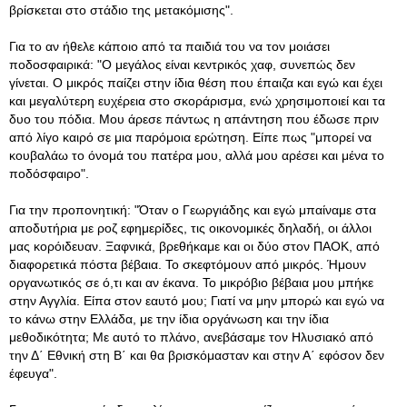
βρίσκεται στο στάδιο της μετακόμισης".
Για το αν ήθελε κάποιο από τα παιδιά του να τον μοιάσει
ποδοσφαιρικά: "Ο μεγάλος είναι κεντρικός χαφ, συνεπώς δεν
γίνεται. Ο μικρός παίζει στην ίδια θέση που έπαιζα και εγώ και έχει
και μεγαλύτερη ευχέρεια στο σκοράρισμα, ενώ χρησιμοποιεί και τα
δυο του πόδια. Μου άρεσε πάντως η απάντηση που έδωσε πριν
από λίγο καιρό σε μια παρόμοια ερώτηση. Είπε πως "μπορεί να
κουβαλάω το όνομά του πατέρα μου, αλλά μου αρέσει και μένα το
ποδόσφαιρο".
Για την προπονητική: "Όταν ο Γεωργιάδης και εγώ μπαίναμε στα
αποδυτήρια με ροζ εφημερίδες, τις οικονομικές δηλαδή, οι άλλοι
μας κορόιδευαν. Ξαφνικά, βρεθήκαμε και οι δύο στον ΠΑΟΚ, από
διαφορετικά πόστα βέβαια. Το σκεφτόμουν από μικρός. Ήμουν
οργανωτικός σε ό,τι και αν έκανα. Το μικρόβιο βέβαια μου μπήκε
στην Αγγλία. Είπα στον εαυτό μου; Γιατί να μην μπορώ και εγώ να
το κάνω στην Ελλάδα, με την ίδια οργάνωση και την ίδια
μεθοδικότητα; Με αυτό το πλάνο, ανεβάσαμε τον Ηλυσιακό από
την Δ΄ Εθνική στη Β΄ και θα βρισκόμασταν και στην Α΄ εφόσον δεν
έφευγα".