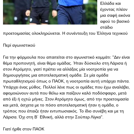
Ελλάδα και
έχοντας πλέον
μια σαφή εικόνα
αφού το βασικό
στάδιο
προετοιμασίας ολοκληρώνεται. Η συνέντευξη του Έλληνα τεχνικού
Περί αγωνιστικού
Για την φόρμουλα που απαιτείται στο αγωνιστικό κομμάτι: "Δεν είναι
θέμα προπονητή, είναι θέμα ομάδας. Ήταν δύσκολο στη Λάρισα ή
στον Ατρόμητο, γιατί πρέπει να αλλάξεις μία νοοτροπία για να
δημιουργήσεις μια αποτελεσματική ομάδα. Σε μία ομάδα
πρωταθλητισμού όπως ο ΠΑΟΚ, η νοοτροπία αυτή υπάρχει πάντα.
Υπάρχει ένας μύθος. Πολλοί λένε πως οι ομάδες που έχω αναλάβει,
αφομοιώνουν αυτά που θέλω και παίζουν καλό ποδόσφαιρο, μετά
από έξι ή οχτώ μήνες. Στον Ατρόμητο όμως, από την προετοιμασία
και μετά, άσχετα με το πόσο αποτελεσματική ήταν η ομάδα, ο
τρόπος που έπαιζε ήταν εντυπωσιακός. Το ίδιο συνέβη και με τη
Λάρισα. Όχι στη Β΄ Εθνική, αλλά στην Σούπερ Λίγκα".
Γιατί ήρθε στον ΠΑΟΚ