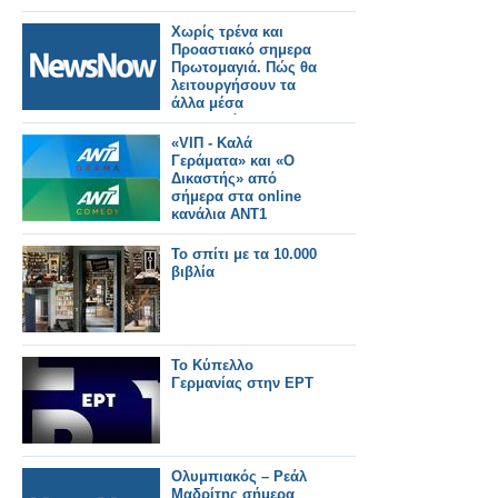
Χωρίς τρένα και
Προαστιακό σημερα
Πρωτομαγιά. Πώς θα
λειτουργήσουν τα
άλλα μέσα
μεταφοράς.
«VIΠ - Καλά
Γεράματα» και «Ο
Δικαστής» από
σήμερα στα online
κανάλια ANT1
Comedy & ANT1
Drama μέσα απο το
Το σπίτι με τα 10.000
antenna.gr
βιβλία
Το Κύπελλο
Γερμανίας στην ΕΡΤ
Ολυμπιακός – Ρεάλ
Μαδρίτης σήμερα