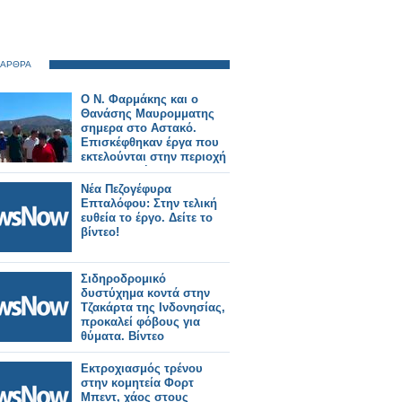
 ΑΡΘΡΑ
Ο Ν. Φαρμάκης και ο
Θανάσης Μαυρομματης
σημερα στο Αστακό.
Επισκέφθηκαν έργα που
εκτελούνται στην περιοχή
και συναντήθηκαν με
φορείς και πολίτες (φωτο-
Νέα Πεζογέφυρα
βιντεο)
Επταλόφου: Στην τελική
ευθεία το έργο. Δείτε το
βίντεο!
Σιδηροδρομικό
δυστύχημα κοντά στην
Τζακάρτα της Ινδονησίας,
προκαλεί φόβους για
θύματα. Βίντεο
Εκτροχιασμός τρένου
στην κομητεία Φορτ
Μπεντ, χάος στους