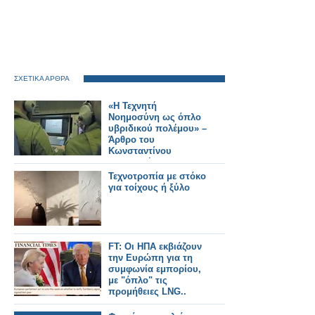
ΣΧΕΤΙΚΑ ΑΡΘΡΑ
«Η Τεχνητή
Νοημοσύνη ως όπλο
υβριδικού πολέμου» –
Άρθρο του
Κωνσταντίνου
Μπαλωμένου
Τεχνοτροπία με στόκο
για τοίχους ή ξύλο
FT: Οι ΗΠΑ εκβιάζουν
την Ευρώπη για τη
συμφωνία εμπορίου,
με "όπλο" τις
προμήθειες LNG..