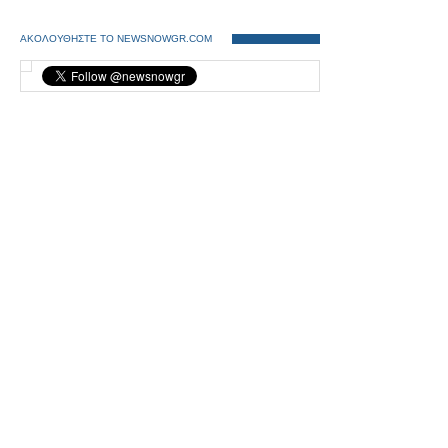
ΑΚΟΛΟΥΘΗΣΤΕ ΤΟ NEWSNOWGR.COM