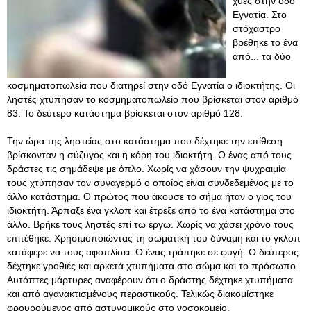
χθες στην οδό
Εγνατία. Στο
στόχαστρο
βρέθηκε το ένα
από... τα δύο
κοσμηματοπωλεία που διατηρεί στην οδό Εγνατία ο ιδιοκτήτης. Οι
ληστές χτύπησαν το κοσμηματοπωλείο που βρίσκεται στον αριθμό
83. Το δεύτερο κατάστημα βρίσκεται στον αριθμό 128.
Την ώρα της ληστείας στο κατάστημα που δέχτηκε την επίθεση
βρίσκονταν η σύζυγος και η κόρη του ιδιοκτήτη. Ο ένας από τους
δράστες τις σημάδεψε με όπλο. Χωρίς να χάσουν την ψυχραιμία
τους χτύπησαν τον συναγερμό ο οποίος είναι συνδεδεμένος με το
άλλο κατάστημα. Ο πρώτος που άκουσε το σήμα ήταν ο γιος του
ιδιοκτήτη. Άρπαξε ένα γκλοπ και έτρεξε από το ένα κατάστημα στο
άλλο. Βρήκε τους ληστές επί τω έργω. Χωρίς να χάσει χρόνο τους
επιτέθηκε. Χρησιμοποιώντας τη σωματική του δύναμη και το γκλοπ
κατάφερε να τους αφοπλίσει. Ο ένας τράπηκε σε φυγή. Ο δεύτερος
δέχτηκε γροθιές και αρκετά χτυπήματα στο σώμα και το πρόσωπο.
Αυτόπτες μάρτυρες αναφέρουν ότι ο δράστης δέχτηκε χτυπήματα
και από αγανακτισμένους περαστικούς. Τελικώς διακομίστηκε
φρουρούμενος από αστυνομικούς στο νοσοκομείο.