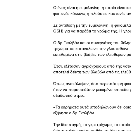
Ο ένας είναι η ευμελανίνη, η οποία είναι 
φωτεινές κόκκινες ή πλούσιες καστανές αν
Σε αντίθεση με την ευμελανίνη, η φαιομελα
GSH) για να παράξει το χρώμα της. Η γλουτ
Ο δρ Γκαλβάν και οι συνεργάτες του θέλ
τριχώματος καταναλώνει την γλουταθιόνη
εκτεθειμένα στις βλάβες των ελευθέρων ρι
Έτσι, εξέτασαν αγριόχοιρους από της νοτιο
αποτελεί δείκτη των βλαβών από τις ελεύθ
Όπως ανακάλυψαν, όσο περισσότερη φαιο
ήταν να παρουσιάζουν μειωμένα επίπεδα γ
οξειδωτικό στρες.
«Τα ευρήματα αυτά υποδηλώνουν ότι ορισμ
εξήγησε ο δρ Γκαλβάν.
Την ίδια στιγμή, το γκρι τρίχωμα, το οποί
δείκτη καλής υγείας, καθώς τα ζώα που εί