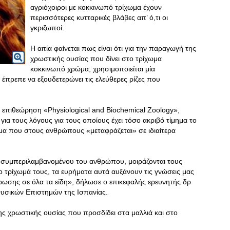
αγριόχοιροι με κοκκινωπό τρίχωμα έχουν
περισσότερες κυτταρικές βλάβες απ’ ό,τι οι
γκριζωποί.
Η αιτία φαίνεται πως είναι ότι για την παραγωγή της
χρωστικής ουσίας που δίνει στο τρίχωμα
κοκκινωπό χρώμα, χρησιμοποιείται μία
α έπρεπε να εξουδετερώνει τις ελεύθερες ρίζες που
 επιθεώρηση «Physiological and Biochemical Zoology»,
 για τους λόγους για τους οποίους έχει τόσο ακριβό τίμημα το
μημα που στους ανθρώπους «μεταφράζεται» σε ιδιαίτερα
 συμπεριλαμβανομένου του ανθρώπου, μοιράζονται τους
ο τρίχωμά τους, τα ευρήματα αυτά αυξάνουν τις γνώσεις μας
χρωσης σε όλα τα είδη», δήλωσε ο επικεφαλής ερευνητής δρ
υσικών Επιστημών της Ισπανίας.
ς χρωστικής ουσίας που προσδίδει στα μαλλιά και στο