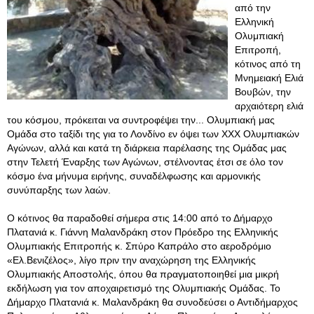
από την
Ελληνική
Ολυμπιακή
Επιτροπή,
κότινος από τη
Μνημειακή Ελιά
Βουβών, την
αρχαιότερη ελιά
του κόσμου, πρόκειται να συντροφέψει την... Ολυμπιακή μας
Ομάδα στο ταξίδι της για το Λονδίνο εν όψει των ΧΧΧ Ολυμπιακών
Αγώνων, αλλά και κατά τη διάρκεια παρέλασης της Ομάδας μας
στην Τελετή Έναρξης των Αγώνων, στέλνοντας έτσι σε όλο τον
κόσμο ένα μήνυμα ειρήνης, συναδέλφωσης και αρμονικής
συνύπαρξης των λαών.
Ο κότινος θα παραδοθεί σήμερα στις 14:00 από το Δήμαρχο
Πλατανιά κ. Γιάννη Μαλανδράκη στον Πρόεδρο της Ελληνικής
Ολυμπιακής Επιτροπής κ. Σπύρο Καπράλο στο αεροδρόμιο
«Ελ.Βενιζέλος», λίγο πριν την αναχώρηση της Ελληνικής
Ολυμπιακής Αποστολής, όπου θα πραγματοποιηθεί μια μικρή
εκδήλωση για τον αποχαιρετισμό της Ολυμπιακής Ομάδας. Το
Δήμαρχο Πλατανιά κ. Μαλανδράκη θα συνοδεύσει ο Αντιδήμαρχος