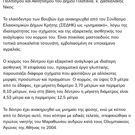
Πολιτισμού και Αθλητισμού του Δήμου Πλατανιά, κ. Δασκαλάκης
Νίκος.
Το ελαιόδεντρο των Βουβών έχει ανακηρυχθεί από τον Σύνδεσμο
Ελαιοκομικών Δήμων Κρήτης (ΣΕΔΗΚ) ως «μνημειακό», λόγω της
ιδιαιτερότητας του σχήματος και της εξαιρετικής αισθητικής του
ανάγλυφου του κορμού του. Είναι ποικιλίας μαστοειδούς που
τοπικά αποκαλείται τσουνάτη, εμβολιασμένη σε υποκείμενο
αγριελιάς.
Ο κορμός του δέντρου έχει εξαιρετικό ανάγλυφο με ιδιαίτερη
αισθητική. Η επιφάνεια του, πραγματικό έργο γλυπτικής,
παρουσιάζει διάφορα σχήματα που φαντάζουν με αλλόκοτες
μορφές προσώπων και πραγμάτων. Ο κορμός, σε ύψος 0,9 μέτρα
από το έδαφος, έχει μέγιστη διάμετρο 3,70 μέτρων και περίμετρο
8,10 μέτρων, ενώ στη βάση του δέντρου η μέγιστη διάμετρος είναι
4,53 μέτρα και η περίμετρος 12,5 μέτρα.
Το δέντρο έχει ανακηρυχθεί ως μνημείο της φύσης, ενώ με κότινο
από το δέντρο αυτό, που κόπηκε με ειδικές τελετές, στεφανώθηκε ο
πρώτος νικητής του Μαραθωνίου ανδρών κατά τους Ολυμπιακούς
Αγώνες της Αθήνας το 2004.