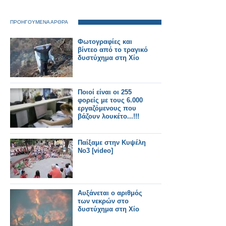
ΠΡΟΗΓΟΥΜΕΝΑ ΑΡΘΡΑ
Φωτογραφίες και
βίντεο από το τραγικό
δυστύχημα στη Χίο
Ποιοί είναι οι 255
φορείς με τους 6.000
εργαζόμενους που
βάζουν λουκέτο...!!!
Παίξαμε στην Κυψέλη
Νο3 [video]
Αυξάνεται ο αριθμός
των νεκρών στο
δυστύχημα στη Χίο