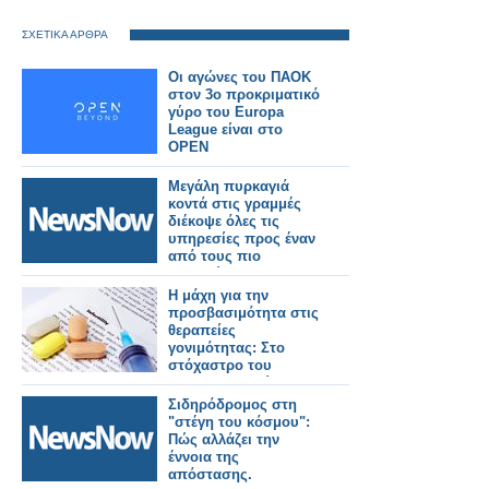
ΣΧΕΤΙΚΑ ΑΡΘΡΑ
Οι αγώνες του ΠΑΟΚ
στον 3ο προκριματικό
γύρο του Europa
League είναι στο
OPEN
Μεγάλη πυρκαγιά
κοντά στις γραμμές
διέκοψε όλες τις
υπηρεσίες προς έναν
από τους πιο
πολυσύχναστους
σιδηροδρομικούς
Η μάχη για την
σταθμούς του
προσβασιμότητα στις
Λονδίνου.
θεραπείες
γονιμότητας: Στο
στόχαστρο του
φαρμακευτικού
κόσμου οι πρακτικές
Σιδηρόδρομος στη
της εταιρείας Merck
"στέγη του κόσμου":
Πώς αλλάζει την
έννοια της
απόστασης.