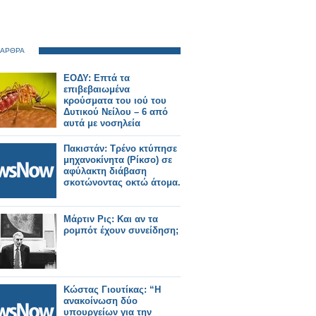
 ΑΡΘΡΑ
ΕΟΔΥ: Επτά τα
επιβεβαιωμένα
κρούσματα του ιού του
Δυτικού Νείλου – 6 από
αυτά με νοσηλεία
Πακιστάν: Τρένο κτύπησε
μηχανοκίνητα (Ρίκσο) σε
αφύλακτη διάβαση
σκοτώνοντας οκτώ άτομα.
Μάρτιν Ρις: Και αν τα
ρομπότ έχουν συνείδηση;
Κώστας Γιουτίκας: “Η
ανακοίνωση δύο
υπουργείων για την