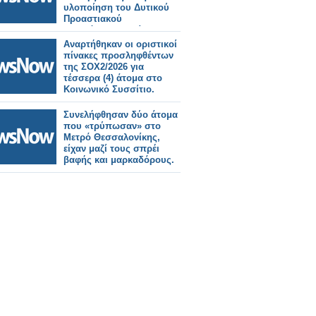
υλοποίηση του Δυτικού
Προαστιακού
Σιδηρόδρομου, είναι μια
πολύ θετική εξέλιξη για τη
Αναρτήθηκαν οι οριστικοί
Θεσσαλονίκη”
πίνακες προσληφθέντων
της ΣΟΧ2/2026 για
τέσσερα (4) άτομα στο
Κοινωνικό Συσσίτιο.
Συνελήφθησαν δύο άτομα
που «τρύπωσαν» στο
Μετρό Θεσσαλονίκης,
είχαν μαζί τους σπρέι
βαφής και μαρκαδόρους.