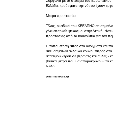
Σύμφωνα με τα στοιχεία του Ευρωπαϊκού
Ελλάδα, κρούσματα της νόσου έχουν εμφαν
Μέτρα προστασίας
Τέλος, οι ειδικοί του ΚΕΕΛΠΝΟ επισημαίν
γίνει επαρκείς ψεκασμοί στην Αττική- είν
προστασίας από τα κουνούπια για τον πε
Η τοποθέτηση σίτας στα ανοίγματα και π
σκευασμάτων αλλά και κουνουπιέρας στα μ
στάσιμου νερού σε βεράντες και αυλές - κ
βασικά μέτρα που θα απομακρύνουν τα κου
Νείλου.
prismanews.gr