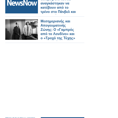
αναγκάστηκαν να
κατέβουν από το
τρένο στο Πάνβελ και
να πληρώσουν
πρόστιμο επειδή
Μεσημεριανής και
μετέφεραν εξοπλισμό
Απογευματινής
Ζώνης: Ο «Γαμπρός
από το Λονδίνο» και
ο «Τροχό της Τύχης»
οι επιλογές του
κοινού...