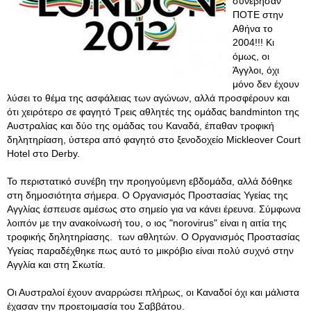
συνέβησαν
ΠΟΤΕ στην
Αθήνα το
2004!!! Κι
όμως, οι
Άγγλοι, όχι
μόνο δεν έχουν
λύσει το θέμα της ασφάλειας των αγώνων, αλλά προσφέρουν και
ότι χειρότερο σε φαγητό Τρεις αθλητές της ομάδας bandminton της
Αυστραλίας και δύο της ομάδας του Καναδά, έπαθαν τροφική
δηλητηρίαση, ύστερα από φαγητό στο ξενοδοχείο Mickleover Court
Hotel στο Derby.
Το περιστατικό συνέβη την προηγούμενη εβδομάδα, αλλά δόθηκε
στη δημοσιότητα σήμερα. Ο Οργανισμός Προστασίας Υγείας της
Αγγλίας έσπευσε αμέσως στο σημείο για να κάνει έρευνα. Σύμφωνα
λοιπόν με την ανακοίνωσή του, ο ιος "norovirus" είναι η αιτία της
τροφικής δηλητηρίασης. των αθλητών. Ο Οργανισμός Προστασίας
Υγείας παραδέχθηκε πως αυτό το μικρόβιο είναι πολύ συχνό στην
Αγγλία και στη Σκωτία.
Οι Αυστραλοί έχουν αναρρώσει πλήρως, οι Καναδοί όχι και μάλιστα
έχασαν την προετοιμασία του Σαββάτου.