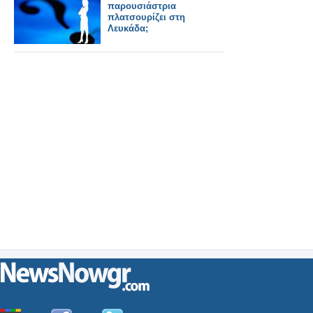
παρουσιάστρια
πλατσουρίζει στη
Λευκάδα;