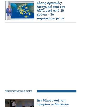
κόλπο, άνω των
Τάσος Αρνιακός:
400.000 ευρώ η ζημιά
Αποχωρεί από τον
ΑΝΤ1 μετά από 19
χρόνια – Το
παρασκήνιο με το
πάρτι που δεν πήγε
ποτέ
ΠΡΟΗΓΟΥΜΕΝΑ ΑΡΘΡΑ
Δεν θέλουν αύξηση
ωραρίου οι δάσκαλοι