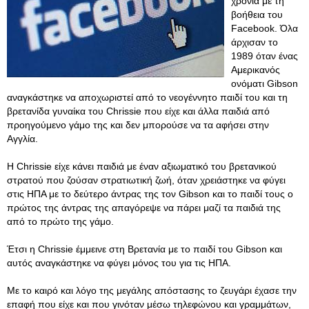
χρόνια με τη
βοήθεια του
Facebook. Όλα
άρχισαν το
1989 όταν ένας
Αμερικανός
ονόματι Gibson
αναγκάστηκε να αποχωριστεί από το νεογέννητο παιδί του και τη
βρετανίδα γυναίκα του Chrissie που είχε και άλλα παιδιά από
προηγούμενο γάμο της και δεν μπορούσε να τα αφήσει στην
Αγγλία.
Η Chrissie είχε κάνει παιδιά με έναν αξιωματικό του βρετανικού
στρατού που ζούσαν στρατιωτική ζωή, όταν χρειάστηκε να φύγει
στις ΗΠΑ με το δεύτερο άντρας της τον Gibson και το παιδί τους ο
πρώτος της άντρας της απαγόρεψε να πάρει μαζί τα παιδιά της
από το πρώτο της γάμο.
Έτσι η Chrissie έμμεινε στη Βρετανία με το παιδί του Gibson και
αυτός αναγκάστηκε να φύγει μόνος του για τις ΗΠΑ.
Με το καιρό και λόγο της μεγάλης απόστασης το ζευγάρι έχασε την
επαφή που είχε και που γινόταν μέσω τηλεφώνου και γραμμάτων,