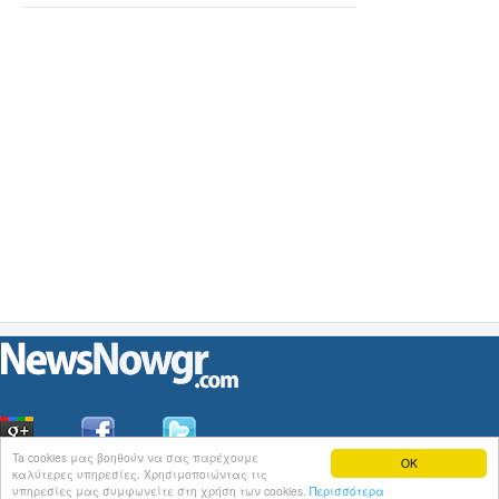
Ta cookies μας βοηθούν να σας παρέχουμε
OK
καλύτερες υπηρεσίες. Χρησιμοποιώντας τις
Οι
Ειδήσεις
του NewsNowgr.com στο
iNews
υπηρεσίες μας συμφωνείτε στη χρήση των cookies.
Περισσότερα