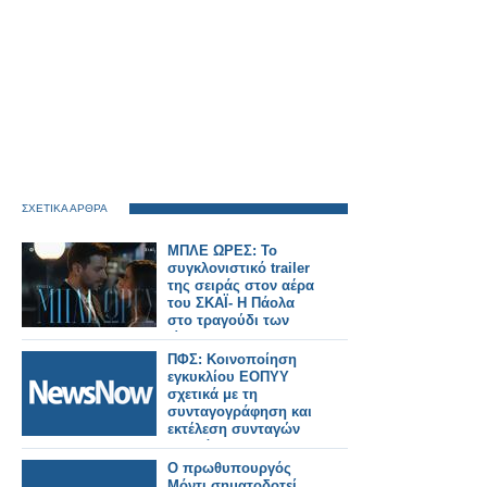
ΣΧΕΤΙΚΑ ΑΡΘΡΑ
ΜΠΛΕ ΩΡΕΣ: Το
συγκλονιστικό trailer
της σειράς στον αέρα
του ΣΚΑΪ- Η Πάολα
στο τραγούδι των
τίτλων
ΠΦΣ: Κοινοποίηση
εγκυκλίου ΕΟΠΥΥ
σχετικά με τη
συνταγογράφηση και
εκτέλεση συνταγών
φαρμάκων για την
εξυπηρέτηση των
Ο πρωθυπουργός
διακινούμενων
Μόντι σηματοδοτεί