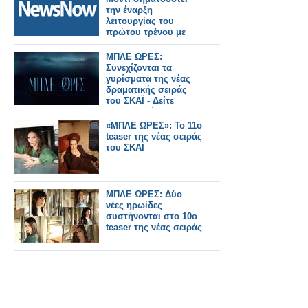
πολιτών
την έναρξη
λειτουργίας του
πρώτου τρένου με
υδρογόνο στην Ινδία,
αποκαλώντας το
ΜΠΛΕ ΩΡΕΣ:
επιτυχημένο
Συνεχίζονται τα
παράδειγμα της
γυρίσματα της νέας
καμπάνιας «Make in
δραματικής σειράς
India»
του ΣΚΑΪ - Δείτε
φωτογραφίες...
«ΜΠΛΕ ΩΡΕΣ»: Το 11ο
teaser της νέας σειράς
του ΣΚΑΪ
ΜΠΛΕ ΩΡΕΣ: Δύο
νέες ηρωίδες
συστήνονται στο 10ο
teaser της νέας σειράς