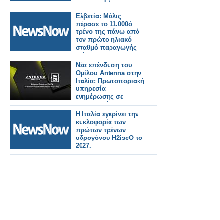
Ελβετία: Μόλις
πέρασε το 11.000ό
τρένο της πάνω από
τον πρώτο ηλιακό
σταθμό παραγωγής
ενέργειας στον
κόσμο.
Νέα επένδυση του
Ομίλου Antenna στην
Ιταλία: Πρωτοποριακή
υπηρεσία
ενημέρωσης σε
συνεργασία με τη
DAZΝ
Η Ιταλία εγκρίνει την
κυκλοφορία των
πρώτων τρένων
υδρογόνου H2iseO το
2027.