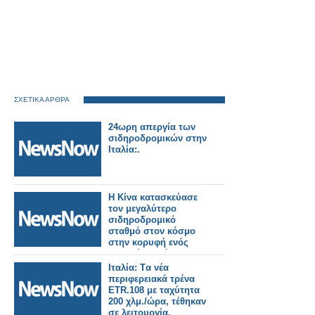
ΣΧΕΤΙΚΑ ΑΡΘΡΑ
24ωρη απεργία των
σιδηροδρομικών στην
Ιταλία:.
Η Κίνα κατασκεύασε
τον μεγαλύτερο
σιδηροδρομικό
σταθμό στον κόσμο
στην κορυφή ενός
βουνού σε μόλις 38
μήνες!
Ιταλία: Tα νέα
περιφερειακά τρένα
ETR.108 με ταχύτητα
200 χλμ./ώρα, τέθηκαν
σε λειτουργία.