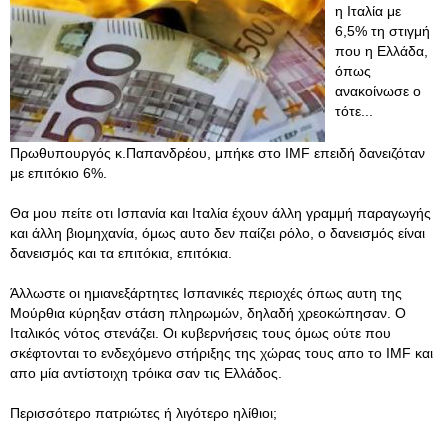
η Ιταλία με
6,5% τη στιγμή
που η Ελλάδα,
όπως
ανακοίνωσε ο
τότε...
Πρωθυπουργός κ.Παπανδρέου, μπήκε στο IMF επειδή δανειζόταν
με επιτόκιο 6%.
Θα μου πείτε οτι Ισπανία και Ιταλία έχουν άλλη γραμμή παραγωγής
και άλλη βιομηχανία, όμως αυτο δεν παίζει ρόλο, ο δανεισμός είναι
δανεισμός και τα επιτόκια, επιτόκια.
Άλλωστε οι ημιανεξάρτητες Ισπανικές περιοχές όπως αυτη της
Μούρθια κύρηξαν στάση πληρωμών, δηλαδή χρεοκώπησαν. Ο
Ιταλικός νότος στενάζει. Οι κυβερνήσεις τους όμως ούτε που
σκέφτονται το ενδεχόμενο στήριξης της χώρας τους απο το IMF και
απο μία αντίστοιχη τρόικα σαν τις Ελλάδος.
Περισσότερο πατριώτες ή λιγότερο ηλίθιοι;