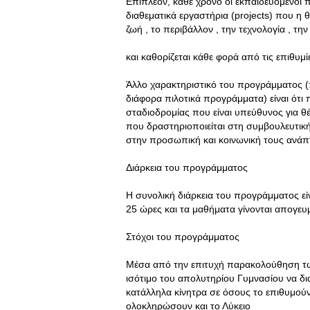
Επιπλέον, κάθε χρόνο οι εκπαιδευόμενοι 
διαθεματικά εργαστήρια (projects) που η θ
ζωή , το περιβάλλον , την τεχνολογία , την 
και καθορίζεται κάθε φορά από τις επιθυμί
Άλλο χαρακτηριστικό του προγράμματος (π
διάφορα πιλοτικά προγράμματα) είναι ότι
σταδιοδρομίας που είναι υπεύθυνος για 
που δραστηριοποιείται στη συμβουλευτι
στην προσωπική και κοινωνική τους ανάπ
Διάρκεια του προγράμματος
Η συνολική διάρκεια του προγράμματος είν
25 ώρες και τα μαθήματα γίνονται απογευ
Στόχοι του προγράμματος
Mέσα από την επιτυχή παρακολούθηση τω
ισότιμο του απολυτηρίου Γυμνασίου να δ
κατάλληλα κίνητρα σε όσους το επιθυμού
ολοκληρώσουν και το Λύκειο