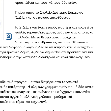
προσπάθεια και τους κόπους δύο ετών.
Τι είναι όμως το Σχολείο Δεύτερης Ευκαιρίας
(Σ.Δ.Ε.) και σε ποιους απευθύνεται;
Το Σ.Δ.Ε. είναι ένας θεσμός που έχει καθιερωθεί σε
πολλές ευρωπαϊκές χώρες ανάμεσά στις οποίες και
η Ελλάδα. Με το θεσμό αυτό παρέχεται η
δυνατότητα σε ανθρώπους άνω των 18 ετών να
 για διάφορους λόγους δεν το απέκτησαν και να ενταχθούν
αγγελματικές δομές. Αξίζει να σημειωθεί ότι πρόκειται για ένα
ιδευόμενο την καταβολή διδάκτρων και είναι απαλλαγμένο
κπαιδευτικό πρόγραμμα που διαφέρει από τα γνωστά
ικής κατάρτισης. Η ύλη των γραμματισμών που διδάσκονται
αιδευτικές ανάγκες , τις ανάγκες της σύγχρονης κοινωνίας
κονται αγγλικά , ελληνική γλώσσα , μαθηματικά ,
ικές επιστήμες και τεχνολογία.