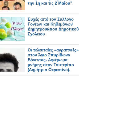
την 1η και τις 2 Μαΐου”
Ευχές από τον Σύλλογο
Γονέων και Κηδεμόνων
Δημητρουκειου Δημοτικού
Σχολειου
Οι τελευταίες «αγραπνιές»
στον Άγιο Σπυρίδωνα
Βόνιτσας- Αφιέρωμα
μνήμης στον Τσιπερίπο
(Δημήτριο Φερεντίνο).
Γράφει ο Στυλιανός
Ντίνος