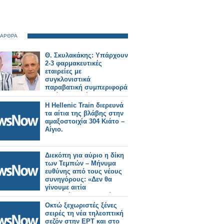
 ΑΡΘΡΑ
Θ. Σκυλακάκης: Υπάρχουν
2-3 φαρμακευτικές
εταιρείες με
συγκλονιστικά
παραβατική συμπεριφορά
– Κάποια πρέπει να
τιμωρηθεί
Η Hellenic Train διερευνά
τα αίτια της βλάβης στην
αμαξοστοιχία 304 Κιάτο –
Αίγιο.
Διεκόπη για αύριο η δίκη
των Τεμπών – Μήνυμα
ευθύνης από τους νέους
συνηγόρους: «Δεν θα
γίνουμε αιτία
καθυστέρησης της δίκης»
Οκτώ ξεχωριστές ξένες
σειρές τη νέα τηλεοπτική
σεζόν στην ΕΡΤ και στο